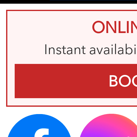
ONLI
Instant availab
BO