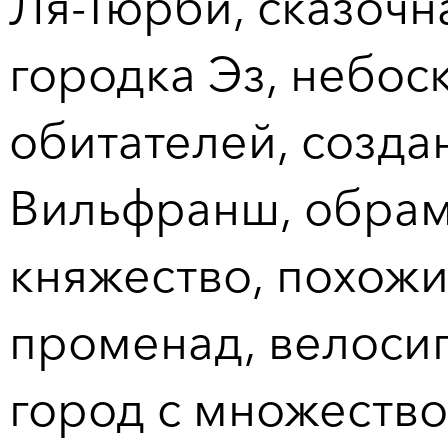
Ля-Тюрби, сказочн
городка Эз, небос
обитателей, созда
Вильфранш, обра
княжество, похожи
променад, велоси
город с множество