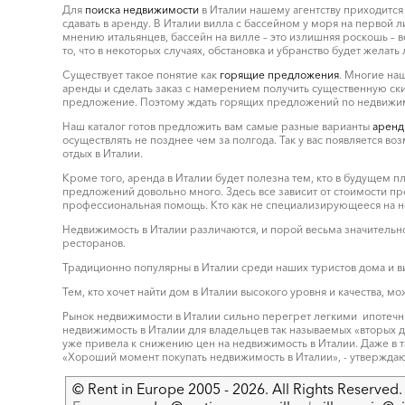
Для
поиска недвижимости
в Италии нашему агентству приходится 
сдавать в аренду. В Италии вилла с бассейном у моря на первой 
мнению итальянцев, бассейн на вилле – это излишняя роскошь – в
то, что в некоторых случаях, обстановка и убранство будет желать
Существует такое понятие как
горящие предложения
. Многие наш
аренды и сделать заказ с намерением получить существенную скид
предложение. Поэтому ждать горящих предложений по недвижимост
Наш каталог готов предложить вам самые разные варианты
аренд
осуществлять не позднее чем за полгода. Так у вас появляется во
отдых в Италии.
Кроме того, аренда в Италии будет полезна тем, кто в будущем 
предложений довольно много. Здесь все зависит от стоимости пре
профессиональная помощь. Кто как не специализирующееся на не
Недвижимость в Италии различаются, и порой весьма значительно
ресторанов.
Традиционно популярны в Италии среди наших туристов дома и в
Тем, кто хочет найти дом в Италии высокого уровня и качества, 
Рынок недвижимости в Италии сильно перегрет легкими ипотечны
недвижимость в Италии для владельцев так называемых «вторых до
уже привела к снижению цен на недвижимость в Италии. Даже в 
«Хороший момент покупать недвижимость в Италии», - утверждаю
© Rent in Europe 2005 - 2026. All Rights Reserved. 