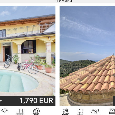
Римини
1,790 EUR
т