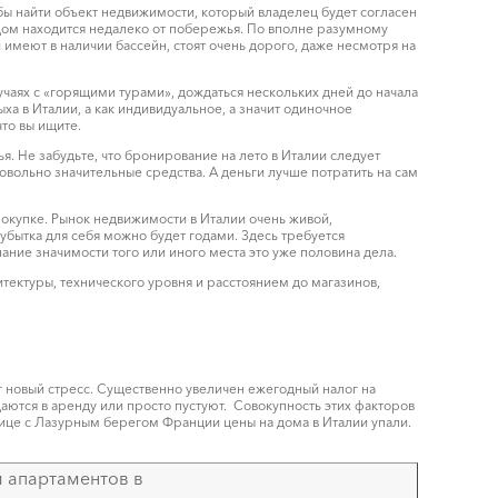
обы найти объект недвижимости, который владелец будет согласен
и дом находится недалеко от побережья. По вполне разумному
 имеют в наличии бассейн, стоят очень дорого, даже несмотря на
лучаях с «горящими турами», дождаться нескольких дней до начала
ха в Италии, а как индивидуальное, а значит одиночное
то вы ищите.
. Не забудьте, что бронирование на лето в Италии следует
довольно значительные средства. А деньги лучше потратить на сам
 покупке. Рынок недвижимости в Италии очень живой,
убытка для себя можно будет годами. Здесь требуется
ние значимости того или иного места это уже половина дела.
тектуры, технического уровня и расстоянием до магазинов,
 новый стресс. Существенно увеличен ежегодный налог на
даются в аренду или просто пустуют. Совокупность этих факторов
нице с Лазурным берегом Франции цены на дома в Италии упали.
 апартаментов в