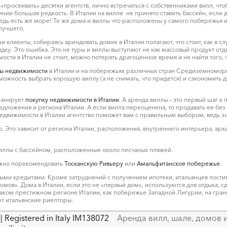
«просеивать» десятки агентств, лично встречаться с собственниками вилл, чт
линии большая редкость. В Италии на вилле не принято ставить бассейн, есл
едь есть же море! Те же дома и виллы что расположены у самого побережья и
 лучшего.
и клиенты, собираясь арендовать домик в Италии полагают, что стоит, как в с
ку. Это ошибка. Это не туры и виллы выступают не как массовый продукт отды
и в Италии не стоит, можно потерять драгоценное время и не найти того, ч
ы недвижимости
в Италии и на побережьях различных стран Средиземноморья
зможность выбрать хорошую виллу (а не снимать, что придется) и сэкономить 
планирует
покупку недвижимости в Италии
. А аренда виллы – это первый шаг к
дложения и региона Италии. А если вилла переоценена, то продавать ее без 
движимости в Италии агентство поможет вам с правильным выбором, ведь зна
. Это зависит от региона Италии, расположения, внутреннего интерьера, архи
иллы с бассейном, расположенные около песчаных пляжей.
можно порекомендовать
Тосканскую Ривьеру
или
Амальфитанское побережье
.
ми кредитами. Кроме затруднений с получением ипотеки, итальянцев постиг
мов». Дома в Италии, если это не «первый дом», используются для отдыха, с
таком престижном регионе Италии, как побережье Западной Лигурии, на гра
т итальянские риелторы.
| Registered in Italy IM138072
Аренда вилл, шале, домов и