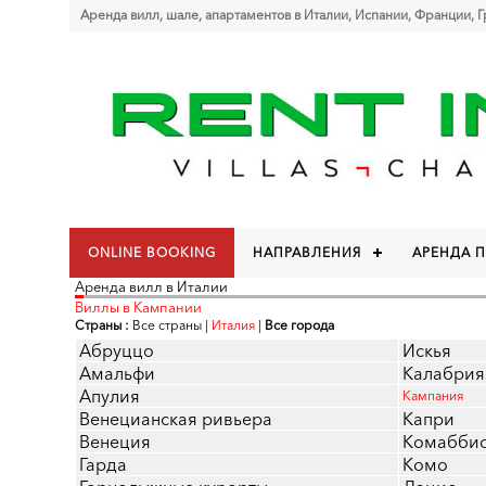
Аренда вилл, шале, апартаментов в Италии, Испании, Франции, 
ONLINE BOOKING
НАПРАВЛЕНИЯ
АРЕНДА 
Аренда вилл в Италии
Виллы в Кампании
Страны :
Все страны
|
Италия
|
Все города
Абруццо
Искья
Амальфи
Калабрия
Апулия
Кампания
Венецианская ривьера
Капри
Венеция
Комабби
Гарда
Комо