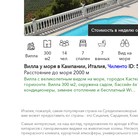
Стоимость в неделю о
300
14
7
7
Вид на
Вилла
м2
чел.
спален
ванных
море
Вилла у моря в Кампании, Италия,
Чиленто
ID: 
Расстояние до моря 2000 м
Вилла с великолепным видом на море, городок Касте
горизонте. Вилла 300 м2, окружена садом, бассейн 6х1
кондиционеры, зимнее отопление и бесплатный Wi...
Италия, пожалуй, самая популярная страна на Средиземноморье
вам может предоставить юг страны - это Сицилия, Сардиния, Ком
Самые интересные, на наш взгляд, предложения по аренде в Итали
кипарисов с панорамными видами на живописные холмы. Несмотря 
прекрасного климата, курортной атмосферы, универсального соч