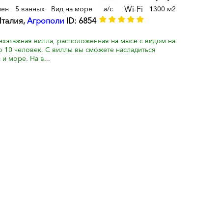
Wi-Fi
лен
5 ванных
Вид на море
a/c
1300 м2
Италия,
Агрополи
ID: 6854
ехэтажная вилла, расположенная на мысе с видом на
о 10 человек. С виллы вы сможете насладиться
и море. На в...