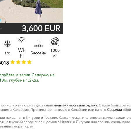
3,600 EUR
т
Wi-
1000
a/c
Бассейн
Fi
м2
5018
ллабате и залив Салерно на
0м, глубина 1,2-2м,
 по числу желающих здесь снять
недвижимость для отдыха
. Самое большое ко
пания и Калабрия. Проживание на вилле в Калабрии или на юге
Сицилии
обой
и находятся в Лигурии и Тоскане. Классическая итальянская вилла находится,
на высокий спрос вилл и домов в Италии в Лигурии для аренды очень мало. 
етания «море-горы».