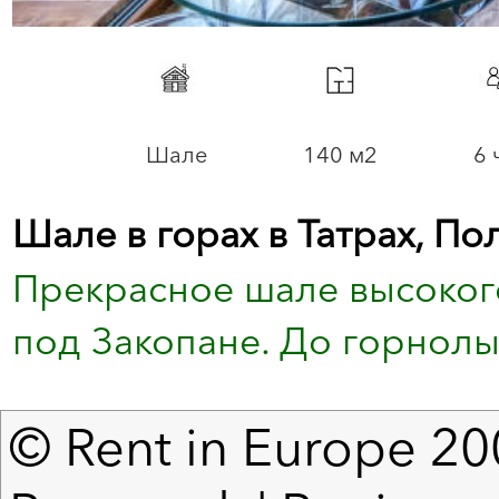
Шале
140 м2
6 
Шале в горах в Татрах, По
Прекрасное шале высоког
под Закопане. До горнолы
© Rent in Europe 200