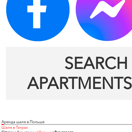
SEARCH 
APARTMENTS
Аренда шале в Польше
Шале в Татрах