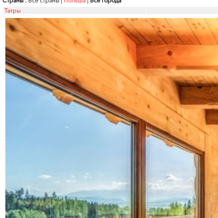
Страны :
Все страны
|
Польша
|
Все города
Татры