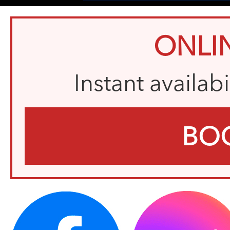
ONLI
Instant availab
BO