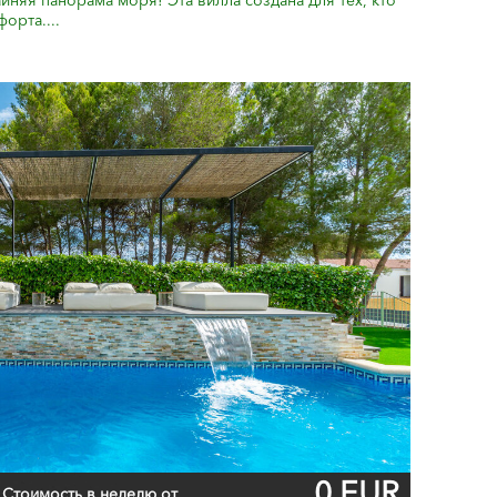
няя панорама моря! Эта вилла создана для тех, кто
орта....
0 EUR
Стоимость в неделю от