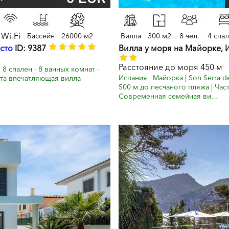
Wi-Fi
Бассейн
26000 м2
Вилла
300 м2
8 чел.
4 спа
сто
ID: 9387
Вилла у моря на Майорке, 
Расстояние до моря 450 м
8 спален · 8 ванных комнат ·
Испания | Майорка | Son Serra de 
Эта впечатляющая вилла
500 м до песчаного пляжа | Час
Современная семейная ви...