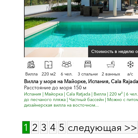
Стоимость в неделю о
Вилла
220 м2
6 чел.
3 спальни
2 ванных
a/c
Вилла у моря на Майорке, Испания, Cala Rajada
Расстояние до моря 150 м
Испания | Майорка | Cala Ratjada | Вилла | 220 м² | 6 чел.
до песчаного пляжа | Частный бассейн | Можно с пи
дизайнерская вилла на восточном...
1
2
3
4
5
следующая >>