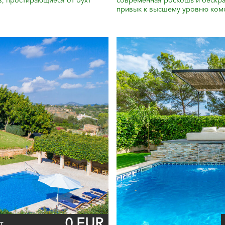
в, простирающиеся от бухт
современная роскошь и бескрай
привык к высшему уровню комф
0 EUR
т