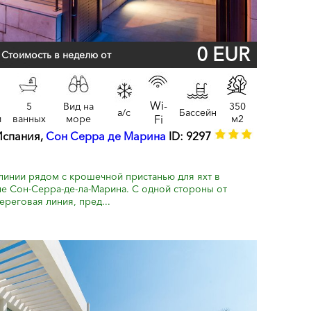
0 EUR
Стоимость в неделю от
Wi-
5
Вид на
350
a/c
Бассейн
и
ванных
море
Fi
м2
Испания,
Сон Серра де Марина
ID: 9297
линии рядом с крошечной пристанью для яхт в
е Сон-Серра-де-ла-Марина. С одной стороны от
ереговая линия, пред...