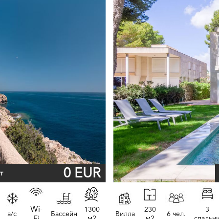
0 EUR
т
Wi-
1300
230
3
a/c
Бассейн
Вилла
6 чел.
Fi
м2
м2
спальн