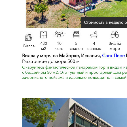
Стоимость в неделю о
430
10
5
4
Вид на
Вилла
м2
чел.
спален
ванных
море
Вилла у моря на Майорке, Испания,
Сант Пере
Расстояние до моря 500 м
Очаруйтесь фантастической панорамой гор и видом н
с бассейном 50 м2. Этот уютный и просторный дом р
живописного пейзажа и идеально подходит для семей.