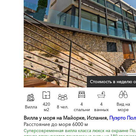
Стоимость в неделю о
420
4
4
Вид на
Вилла
8 чел.
м2
спальни
ванных
море
Вилла у моря на Майорке, Испания,
Пуэрто Пол
Расстояние до моря 6000 м
Суперсовременная вилла класса люкск на окраине По