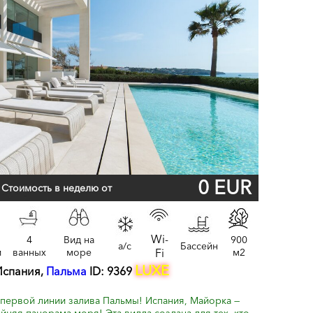
0 EUR
Стоимость в неделю от
Wi-
4
Вид на
900
a/c
Бассейн
и
ванных
море
Fi
м2
LUXE
Испания,
Пальма
ID: 9369
 первой линии залива Пальмы! Испания, Майорка —