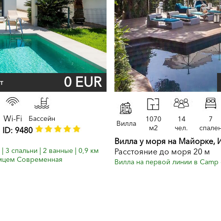
0 EUR
т
Wi-Fi
Бассейн
1070
14
7
Вилла
м2
чел.
спале
 ID: 9480
Вилла у моря на Майорке, 
 | 3 спальни | 2 ванные | 0,9 км
Расстояние до моря 20 м
томцем Современная
Вилла на первой линии в Camp 