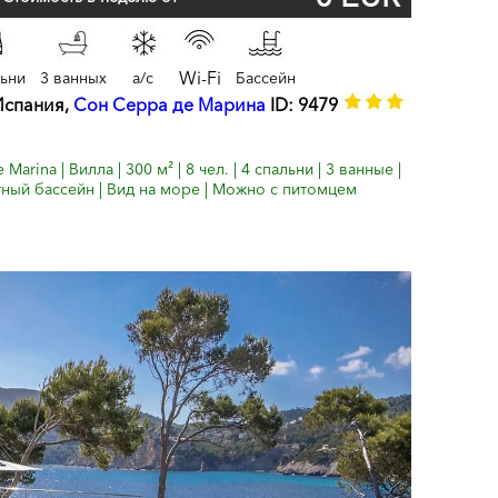
Wi-Fi
льни
3 ванных
a/c
Бассейн
Испания,
Сон Серра де Марина
ID: 9479
Marina | Вилла | 300 м² | 8 чел. | 4 спальни | 3 ванные |
тный бассейн | Вид на море | Можно с питомцем