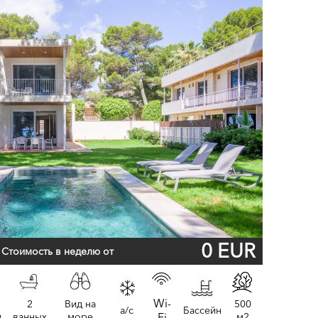
0 EUR
Стоимость в неделю от
Wi-
2
Вид на
500
a/c
Бассейн
и
ванных
море
Fi
м2