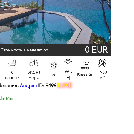
0 EUR
Стоимость в неделю от
Wi-
8
Вид на
1980
a/c
Бассейн
н
ванных
море
Fi
м2
LUXE
Испания,
Андрач
ID: 9496
de Mar