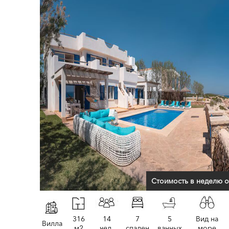
Стоимость в неделю о
316
14
7
5
Вид на
Вилла
м2
чел.
спален
ванных
море