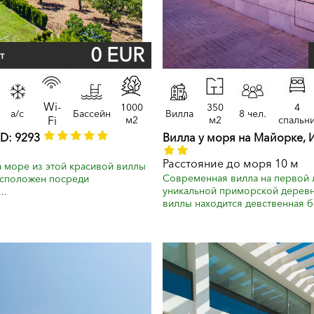
0 EUR
т
Wi-
1000
350
4
a/c
Бассейн
Вилла
8 чел.
Fi
м2
м2
спальн
ID: 9293
Вилла у моря на Майорке, 
Расстояние до моря 10 м
а море из этой красивой виллы
Современная вилла на первой 
асположен посреди
уникальной приморской деревн
..
виллы находится девственная б