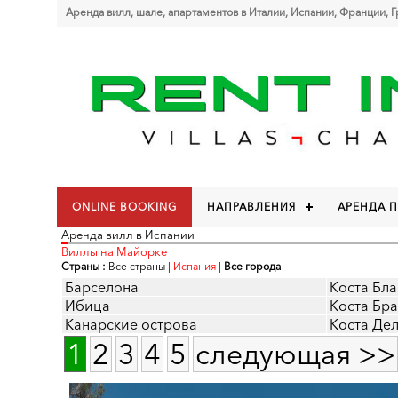
Аренда вилл, шале, апартаментов в Италии, Испании, Франции, 
ONLINE BOOKING
НАПРАВЛЕНИЯ
АРЕНДА 
Аренда вилл в Испании
Виллы на Майорке
Страны :
Все страны
|
Испания
|
Все города
Барселона
Коста Бла
Ибица
Коста Бр
Канарские острова
Коста Де
1
2
3
4
5
следующая >>