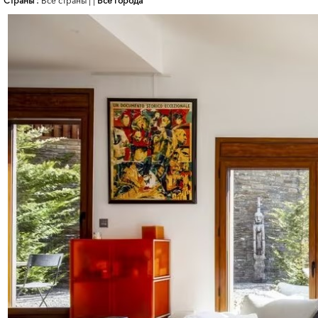
Страны :
Все страны
|
|
Все города