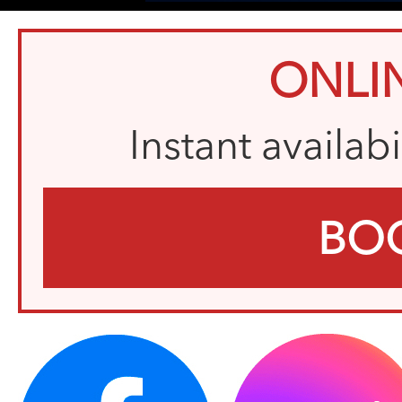
ONLI
Instant availab
BO