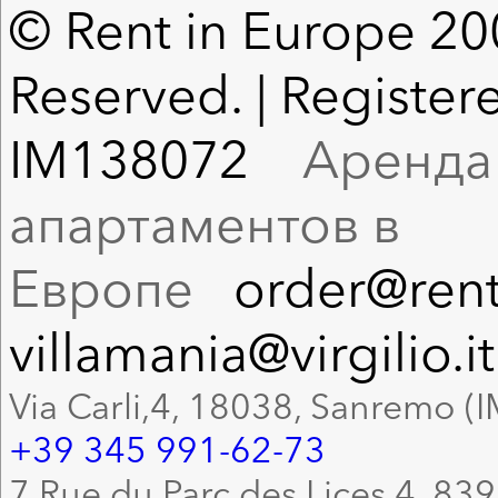
© Rent in Europe 200
Reserved. | Registere
IM138072
Аренда в
апартаментов в
Европе
order@rent
villamania@virgilio.it
Via Carli,4, 18038, Sanremo (I
+39 345 991-62-73
7 Rue du Parc des Lices 4, 83