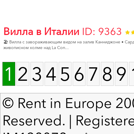
Вилла в Италии
ID: 9363
🏖️ Вилла с завораживающим видом на залив Канниджоне • Сар
живописном холме над La Con...
1
2
3
4
5
6
7
8
9
© Rent in Europe 200
Reserved. | Registere