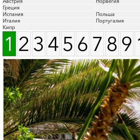
Австрия
Норвегия
Греция
Испания
Польша
Италия
Португалия
Кипр
1
2
3
4
5
6
7
8
9