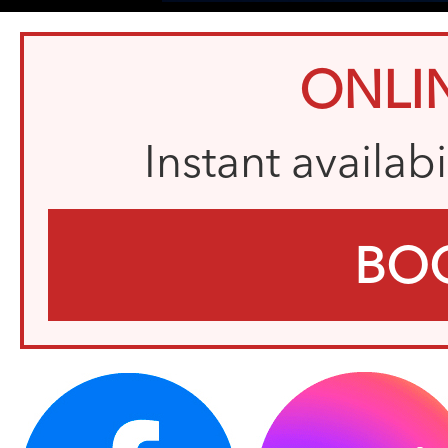
ONLI
Instant availab
BO