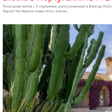
Роскошная вилла с 5 спальнями, расположенная в Вале-ду-Лобо,
баров! На первом этаже этого элеган...