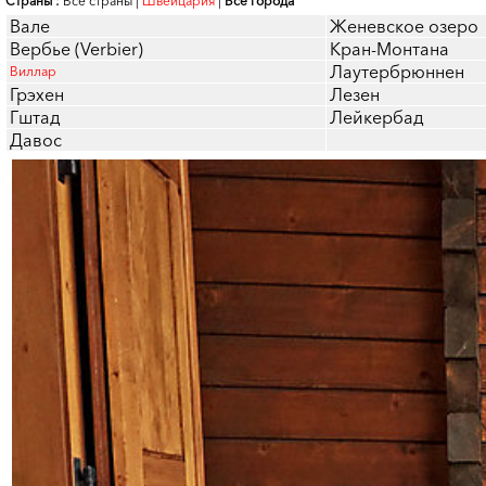
Страны :
Все страны
|
Швейцария
|
Все города
Вале
Женевское озеро
Вербье (Verbier)
Кран-Монтана
Лаутербрюннен
Виллар
Грэхен
Лезен
Гштад
Лейкербад
Давос