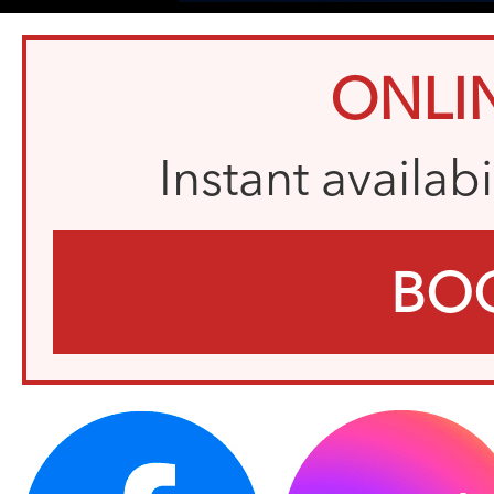
ONLI
Instant availab
BO