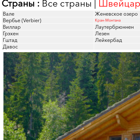
Страны :
Все страны
|
Швейцар
Вале
Женевское озеро
Вербье (Verbier)
Кран-Монтана
Виллар
Лаутербрюннен
Грэхен
Лезен
Гштад
Лейкербад
Давос