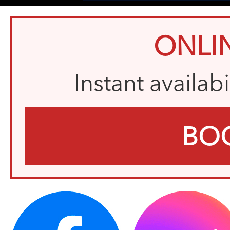
ONLI
Instant availab
BO