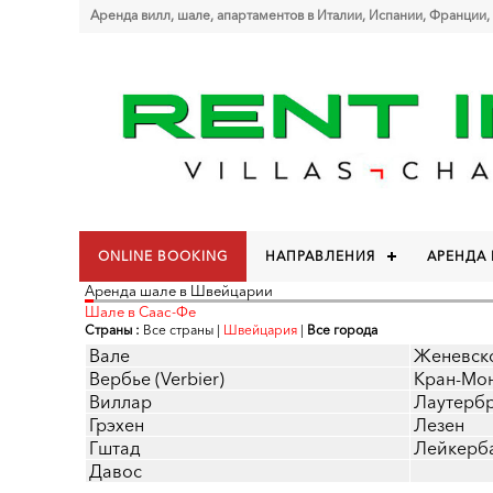
Аренда вилл, шале, апартаментов в Италии, Испании, Франции,
ONLINE BOOKING
НАПРАВЛЕНИЯ
АРЕНДА
Аренда шале в Швейцарии
Шале в Саас-Фе
Страны :
Все страны
|
Швейцария
|
Все города
Вале
Женевск
Вербье (Verbier)
Кран-Мо
Виллар
Лаутерб
Грэхен
Лезен
Гштад
Лейкерб
Давос