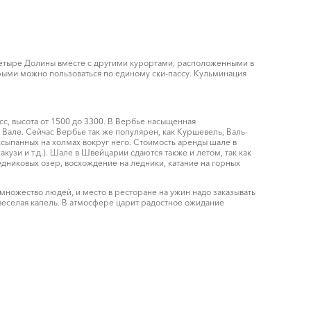
я Четыре Долины вместе с другими курортами, расположенными в
орыми можно пользоваться по единому ски-пассу. Кульминация
с, высота от 1500 до 3300. В Вербье насыщенная
Вале. Сейчас Вербье так же популярен, как Куршевель, Валь-
ассыпанных на холмах вокруг него. Стоимость аренды шале в
кузи и т.д.). Шале в Швейцарии сдаются также и летом, так как
едниковых озер, восхождение на ледники, катание на горных
множество людей, и место в ресторане на ужин надо заказывать
т веселая капель. В атмосфере царит радостное ожидание