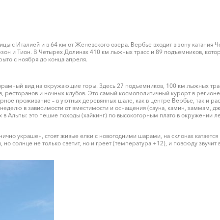
ицы с Италией и в 64 км от Женевского озера. Вербье входит в зону катани
юзон и Тион. В Четырех Долинах 410 км лыжных трасс и 89 подъемников, кот
ыто с ноября до конца апреля.
орамный вид на окружающие горы. Здесь 27 подъемников, 100 км лыжных трас
, ресторанов и ночных клубов. Это самый космополитичный курорт в регионе 
ярное проживание – в уютных деревянных шале, как в центре Вербье, так и р
неделю в зависимости от вместимости и оснащения (сауна, камин, хаммам, джа
 в Альпы: это пешие походы (хайкинг) по высокогорным плато в окружении л
ично украшен, стоят живые елки с новогодними шарами, на склонах катается 
но солнце не только светит, но и греет (температура +12), и повсюду звучи