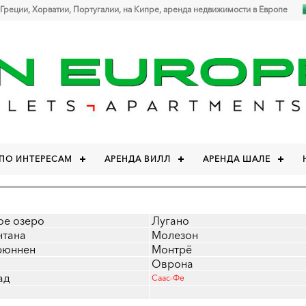
 Греции, Хорватии, Португалии, на Кипре, аренда недвижимости в Европе
 ПО ИНТЕРЕСАМ
АРЕНДА ВИЛЛ
АРЕНДА ШАЛЕ
ое озеро
Лугано
нтана
Молезон
рюннен
Монтрё
Оврона
ад
Саас-Фе