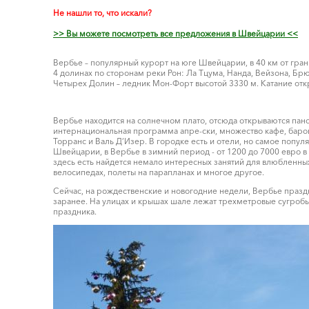
Не нашли то, что искали?
>> Вы можете посмотреть все предложения в Швейцарии <<
Вербье – популярный курорт на юге Швейцарии, в 40 км от гран
4 долинах по сторонам реки Рон: Ла Тцума, Нанда, Вейзона, Бр
Четырех Долин – ледник Мон-Форт высотой 3330 м. Катание откр
Вербье находится на солнечном плато, отсюда открываются пан
интернациональная программа апре-ски, множество кафе, баров
Торранс и Валь Д’Изер. В городке есть и отели, но самое попул
Швейцарии, в Вербье в зимний период - от 1200 до 7000 евро в 
здесь есть найдется немало интересных занятий для влюбленных
велосипедах, полеты на парапланах и многое другое.
Сейчас, на рождественские и новогодние недели, Вербье праздн
заранее. На улицах и крышах шале лежат трехметровые сугробы, 
праздника.