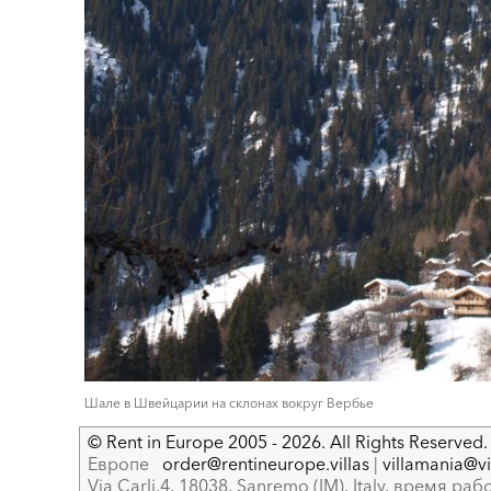
Шале в Швейцарии на склонах вокруг Вербье
© Rent in Europe 2005 - 2026. All Rights Reserved. 
Европе
order@rentineurope.villas
|
villamania@vir
Via Carli,4, 18038, Sanremo (IM), Italy, время рабо