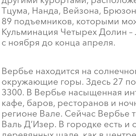
Тцума, Нанда, Вейзона, Брюзон
89 подъемников, которыми мож
Кульминация Четырех Долин – 
с ноября до конца апреля.
Вербье находится на солнечно
окружающие горы. Здесь 27 по
3300. В Вербье насыщенная и
кафе, баров, ресторанов и но
регионе Вале. Сейчас Вербье т
Валь Д’Изер. В городке есть и
деревянных шале, как в центре