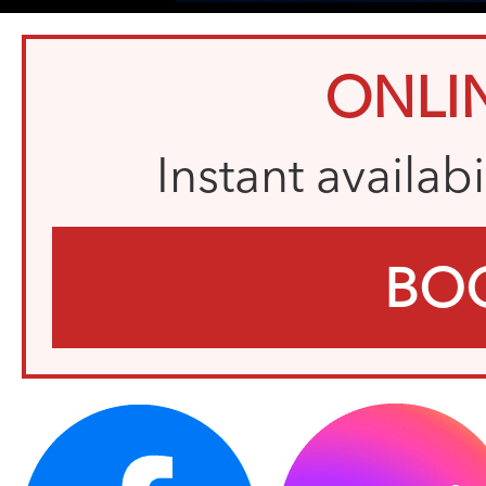
ONLI
Instant availab
BO