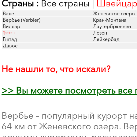
Страны :
Все страны
|
Швейцар
Вале
Женевское озеро
Вербье (Verbier)
Кран-Монтана
Виллар
Лаутербрюннен
Лезен
Грэхен
Гштад
Лейкербад
Давос
Не нашли то, что искали?
>> Вы можете посмотреть все
Вербье – популярный курорт на
64 км от Женевского озера. Ве
другими курортами, расположе