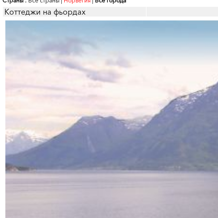
Страны :
Все страны
|
Норвегия
|
Все города
Коттеджи на фьордах