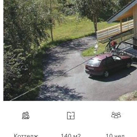
Коттедж
140 м2
10 чел.