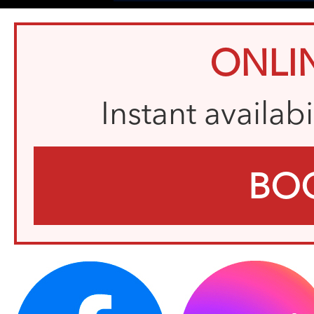
ONLI
Instant availab
BO