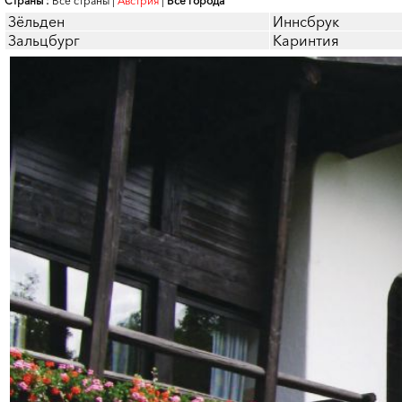
Страны :
Все страны
|
Австрия
|
Все города
Зёльден
Иннсбрук
Зальцбург
Каринтия