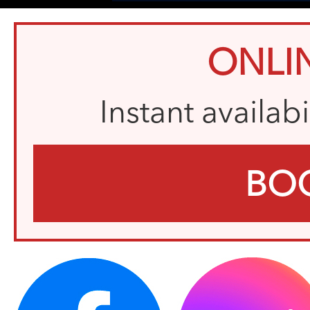
ONLI
Instant availab
BO