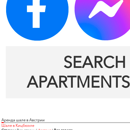
SEARCH 
APARTMENTS
Аренда шале в Австрии
Шале в Кицбюэле