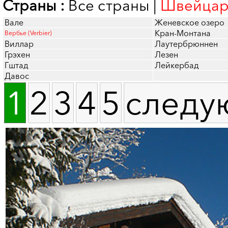
Страны :
Все страны
|
Швейцар
Вале
Женевское озеро
Кран-Монтана
Вербье (Verbier)
Виллар
Лаутербрюннен
Грэхен
Лезен
Гштад
Лейкербад
Давос
1
2
3
4
5
следу