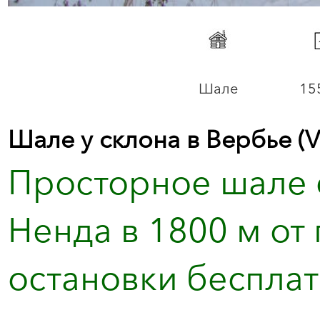
Шале
15
Шале у склона в Вербье (V
Просторное шале 
Ненда в 1800 м от
остановки бесплат