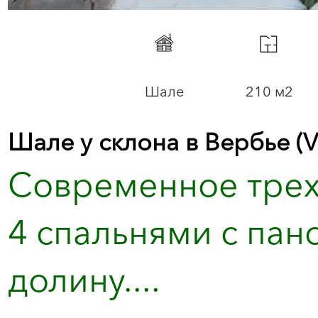
Шале
210 м2
Шале у склона в Вербье (V
Современное треху
4 спальнями с пан
долину....