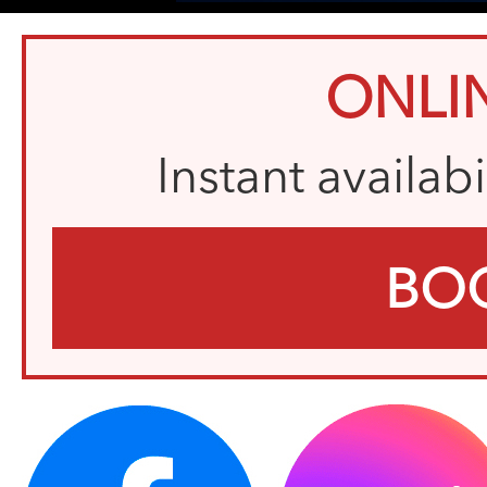
ONLI
Instant availab
BO