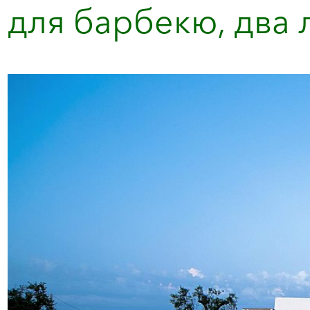
для барбекю, два л