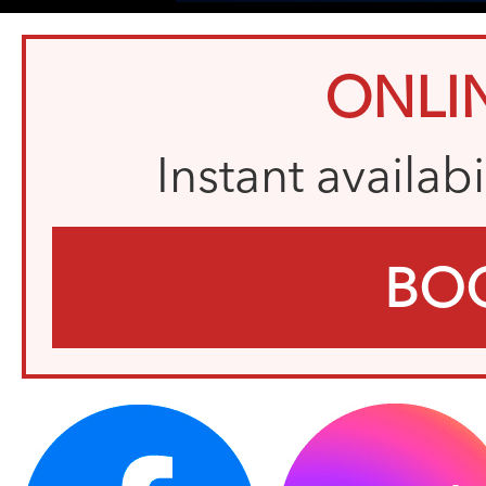
ONLI
Instant availab
BO