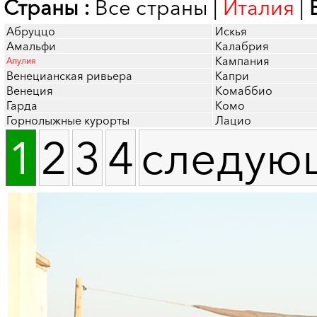
Страны :
Все страны
|
Италия
|
Абруццо
Искья
Амальфи
Калабрия
Кампания
Апулия
Венецианская ривьера
Капри
Венеция
Комаббио
Гарда
Комо
Горнолыжные курорты
Лацио
1
2
3
4
следую