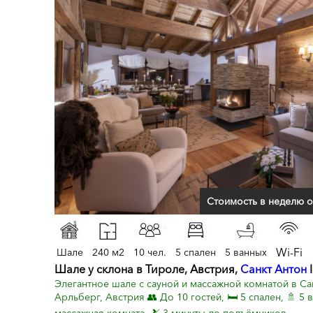
Стоимость в неделю о
Wi-Fi
Шале
240 м2
10 чел.
5 спален
5 ванных
Шале у склона в Тироле, Австрия,
Санкт Антон
I
Элегантное шале с сауной и массажной комнатой в Сан
Арльберг, Австрия 👥 До 10 гостей, 🛏 5 спален, 🚿 5 в