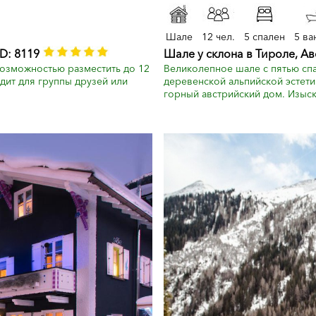
Шале
12 чел.
5 спален
5 ва
D: 8119
Шале у склона в Тироле, А
озможностью разместить до 12
Великолепное шале с пятью сп
дит для группы друзей или
деревенской альпийской эстети
горный австрийский дом. Изыск