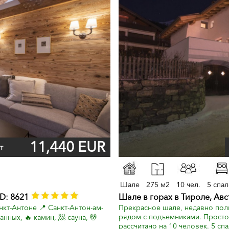
11,440 EUR
т
Шале
275 м2
10 чел.
5 спа
D: 8621
Шале в горах в Тироле, Ав
кт-Антоне 📍 Санкт-Антон-ам-
Прекрасное шале, недавно пол
рядом с подъемниками. Просто
анных, 🔥 камин, 🧖 сауна, 💆
рассчитано на 10 человек. 5 спал