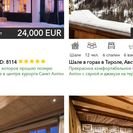
24,000 EUR
т
Шале
12 чел.
6 спален
6 ва
D: 8114
Шале в горах в Тироле, Ав
и, которое прошло полную
Прекрасное комфортабельное ш
 в центре курорта Санкт Антон
Антон с сауной и джакузи на тер