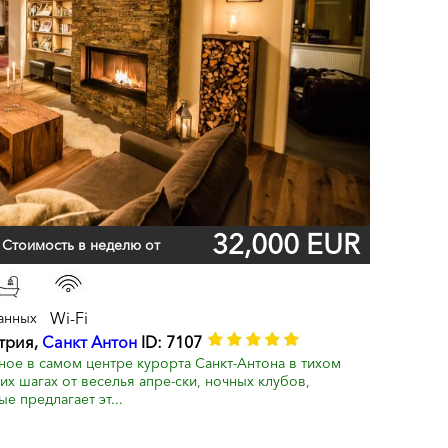
32,000 EUR
Стоимость в неделю от
Wi-Fi
анных
стрия,
Санкт Антон
ID: 7107
ое в самом центре курорта Санкт-Антона в тихом
их шагах от веселья апре-ски, ночных клубов,
е предлагает эт...