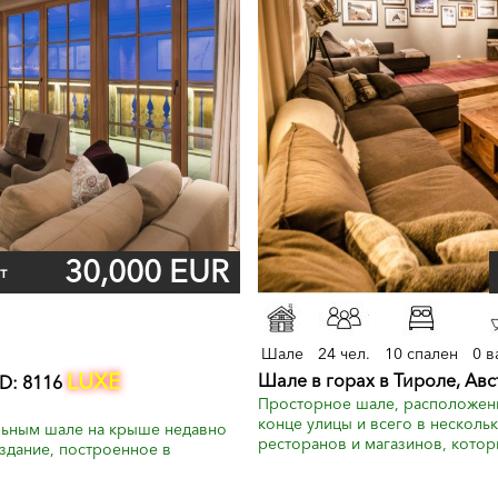
30,000 EUR
т
Шале
24 чел.
10 спален
0 в
LUXE
Шале в горах в Тироле, Ав
D: 8116
Просторное шале, расположенн
конце улицы и всего в нескольк
ельным шале на крыше недавно
ресторанов и магазинов, которы
здание, построенное в