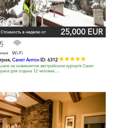
25,000 EUR
Стоимость в неделю от
Wi-Fi
нных
стрия,
Санкт Антон
ID: 6312
але на знаменитом австрийском курорте Санкт
расе для отдыха 12 человек....