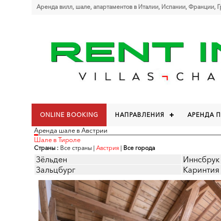
Аренда вилл, шале, апартаментов в Италии, Испании, Франции, 
ONLINE BOOKING
НАПРАВЛЕНИЯ
АРЕНДА 
Аренда шале в Австрии
Шале в Тироле
Страны :
Все страны
|
Австрия
|
Все города
Зёльден
Иннсбрук
Зальцбург
Каринтия