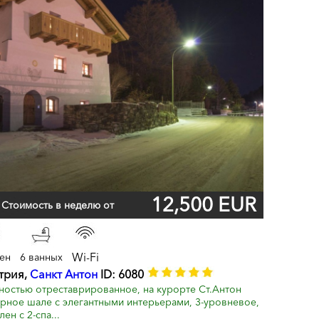
12,500 EUR
Стоимость в неделю от
Wi-Fi
лен
6 ванных
стрия,
Санкт Антон
ID: 6080
ностью отреставрированное, на курорте Ст.Антон
рное шале с элегантными интерьерами, 3-уровневое,
ен с 2-спа...