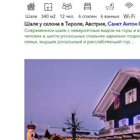
Wi-Fi
Шале
340 м2
12 чел.
6 спален
6 ванных
Шале у склона в Тироле, Австрия,
Санкт Антон
I
Современное шале с невероятным видом на горы и в
человек в шести роскошных спальнях идеально подхо
семьи, ищущих роскошный и расслабляющий гор...