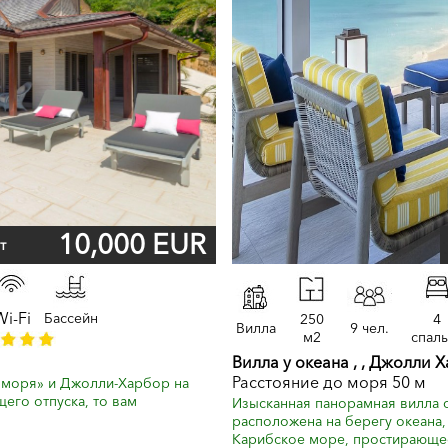
10,000 EUR
т
Wi-Fi
Бассейн
250
4
Вилла
9 чел.
м2
спал
Вилла у океана , , Джолли Х
Расстояние до моря 50 м
у моря» и Джолли-Харбор на
щего отпуска, то вам
Изысканная панорамная вилла с
расположена на берегу океана
Карибское море, простирающеес