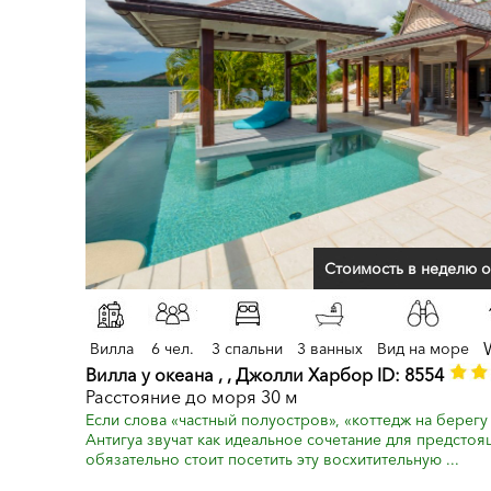
Стоимость в неделю о
Вилла
6 чел.
3 спальни
3 ванных
Вид на море
Вилла у океана , , Джолли Харбор ID: 8554
Расстояние до моря 30 м
Если слова «частный полуостров», «коттедж на берег
Антигуа звучат как идеальное сочетание для предстоя
обязательно стоит посетить эту восхитительную ...