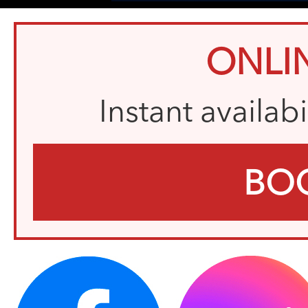
ONLI
Instant availab
BO