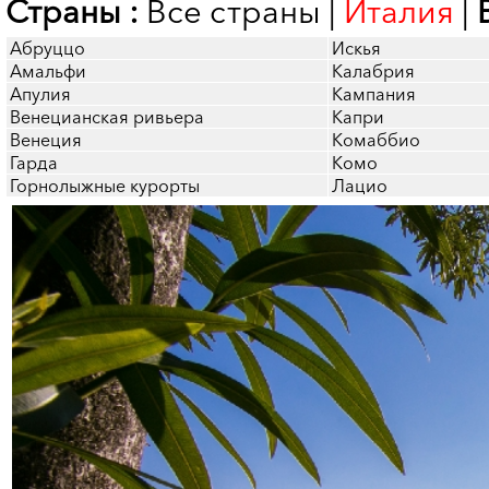
Страны :
Все страны
|
Италия
|
Абруццо
Искья
Амальфи
Калабрия
Апулия
Кампания
Венецианская ривьера
Капри
Венеция
Комаббио
Гарда
Комо
Горнолыжные курорты
Лацио