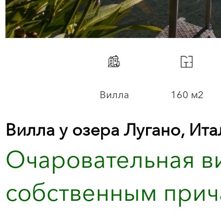
Вилла
160 м2
Вилла у озера Лугано, Ита
Очаровательная ви
собственным прич