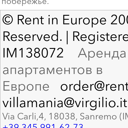
побережье.
© Rent in Europe 200
Reserved. | Registere
IM138072
Аренда в
апартаментов в
Европе
order@rent
villamania@virgilio.it
Via Carli,4, 18038, Sanremo (I
+39 345 991-62-73