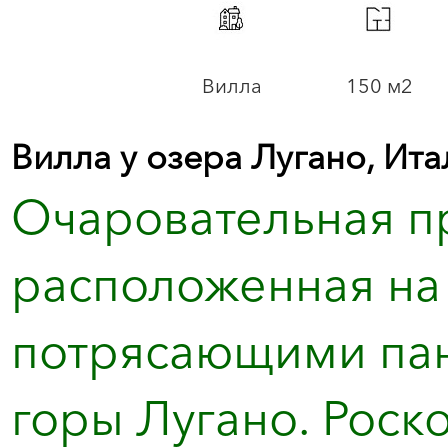
Вилла
150 м2
Вилла у озера Лугано, Ита
Очаровательная п
расположенная на 
потрясающими па
горы Лугано. Роск