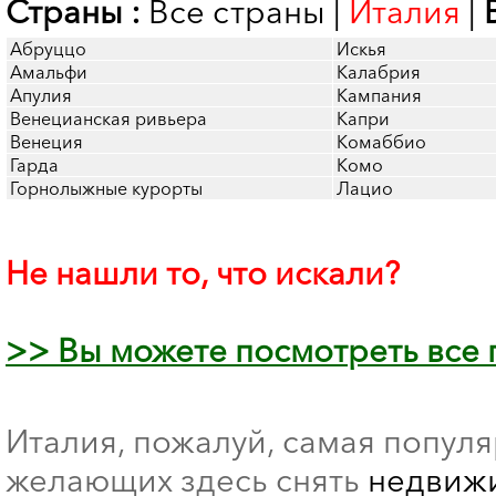
Страны :
Все страны
|
Италия
|
Абруццо
Искья
Амальфи
Калабрия
Апулия
Кампания
Венецианская ривьера
Капри
Венеция
Комаббио
Гарда
Комо
Горнолыжные курорты
Лацио
Не нашли то, что искали?
>> Вы можете посмотреть все
Италия, пожалуй, самая попул
желающих здесь снять
недвижи