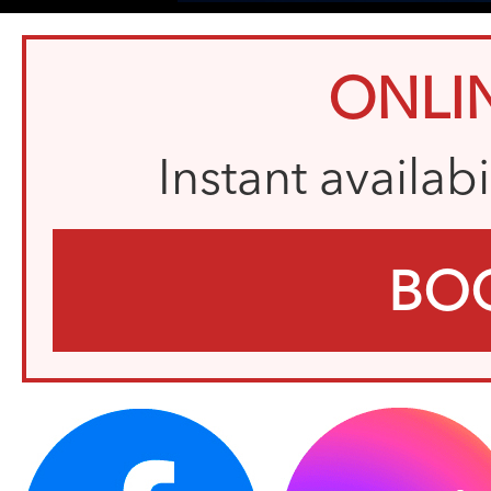
ONLI
Instant availab
BO