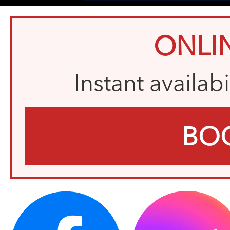
ONLI
Instant availab
BO