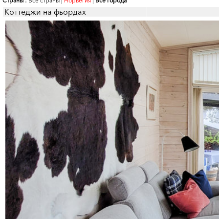
Страны :
Все страны
|
Норвегия
|
Все города
Коттеджи на фьордах