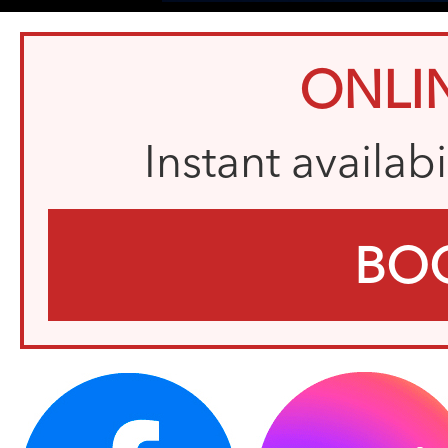
ONLI
Instant availab
BO