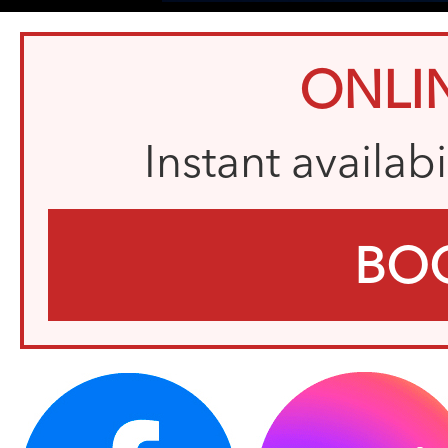
ONLI
Instant availab
BO