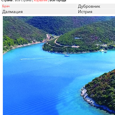
Страны :
Все страны
|
Хорватия
|
Все города
Дубровник
Брач
Далмация
Истрия