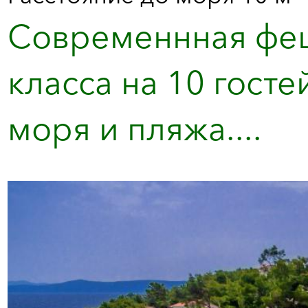
Современнная феш
класса на 10 госте
моря и пляжа....