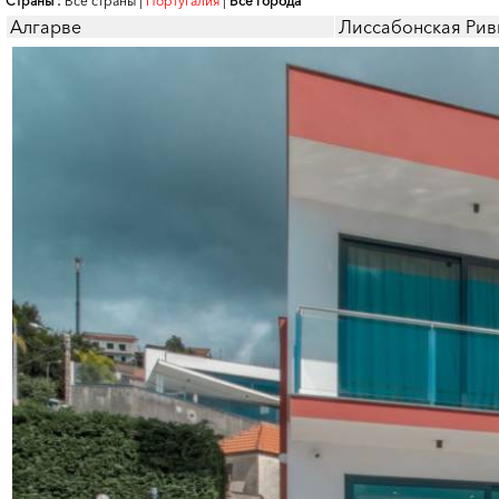
Страны :
Все страны
|
Португалия
|
Все города
Алгарве
Лиссабонская Рив