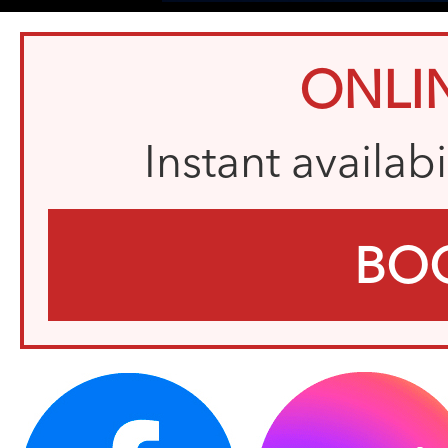
ONLI
Instant availab
BO