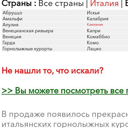
Страны :
Все страны
|
Италия
|
Абруццо
Искья
Амальфи
Калабрия
Апулия
Кампания
Венецианская ривьера
Капри
Венеция
Комаббио
Гарда
Комо
Горнолыжные курорты
Лацио
Не нашли то, что искали?
>> Вы можете посмотреть все
В продаже появилось прекрас
итальянских горнолыжных куро