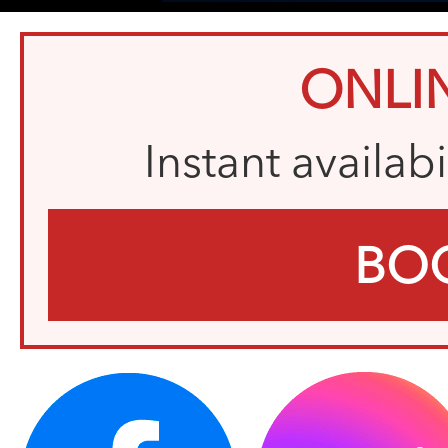
ONLI
Instant availab
BO