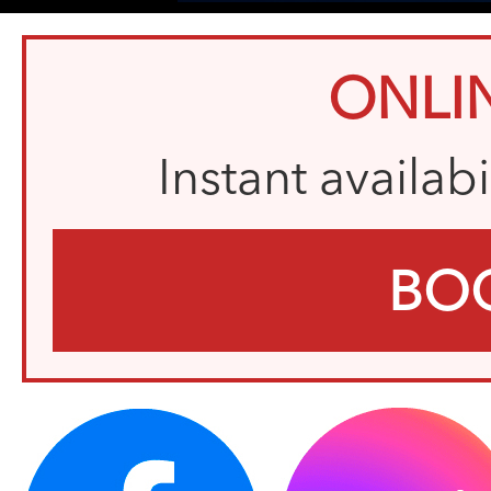
ONLI
Instant availab
BO