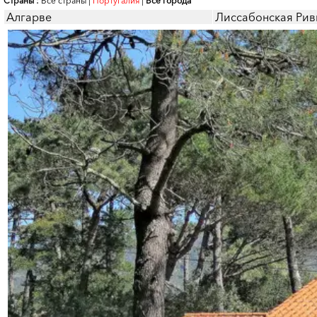
Страны :
Все страны
|
Португалия
|
Все города
Алгарве
Лиссабонская Рив