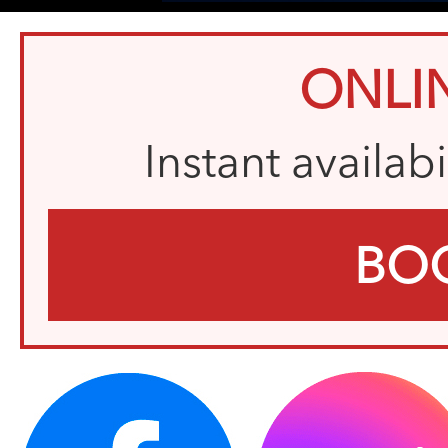
ONLI
Instant availab
BO