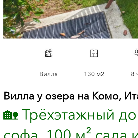
Вилла
130 м2
8 
Вилла у озера на Комо, Ит
🏡 Трёхэтажный дом
софа, 100 м² сада 