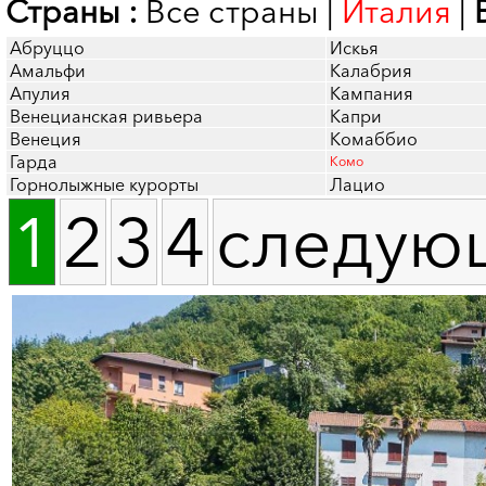
Страны :
Все страны
|
Италия
|
Абруццо
Искья
Амальфи
Калабрия
Апулия
Кампания
Венецианская ривьера
Капри
Венеция
Комаббио
Гарда
Комо
Горнолыжные курорты
Лацио
1
2
3
4
следую