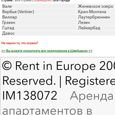
Страны :
Все страны
|
Швейцария
|
Все города
Вале
Женевское озеро
Вербье (Verbier)
Кран-Монтана
Виллар
Лаутербрюннен
Грэхен
Лезен
Гштад
Лейкербад
Давос
Не нашли то, что искали?
>> Вы можете посмотреть все предложения в Швейцарии <<
© Rent in Europe 200
Reserved. | Registere
IM138072
Аренда в
апартаментов в