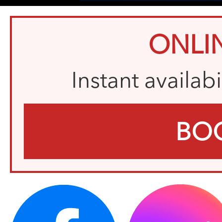
ONLI
Instant availab
BO