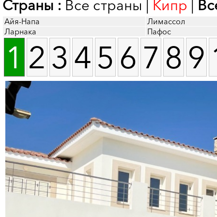
Страны :
Все страны
|
Кипр
|
Вс
Айя-Напа
Лимассол
Ларнака
Пафос
1
2
3
4
5
6
7
8
9