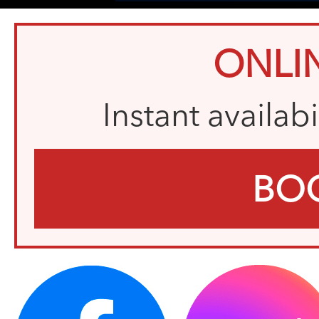
ONLI
Instant availab
BO