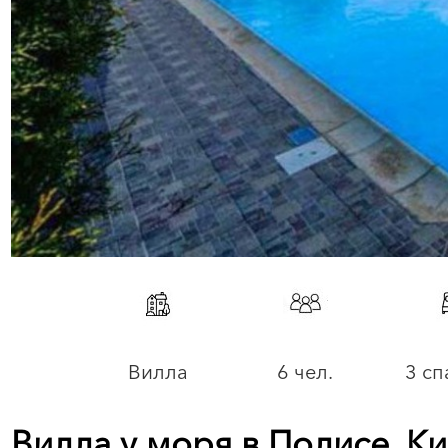
Вилла
6 чел.
3 сп
Вилла у моря в Полисе, К