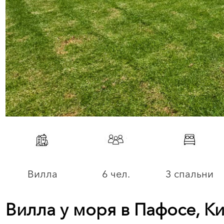
Вилла
6 чел.
3 спальни
Вилла у моря в Пафосе, К