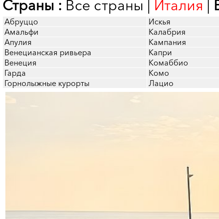
Страны :
Все страны
|
Италия
|
Абруццо
Искья
Амальфи
Калабрия
Апулия
Кампания
Венецианская ривьера
Капри
Венеция
Комаббио
Гарда
Комо
Горнолыжные курорты
Лацио