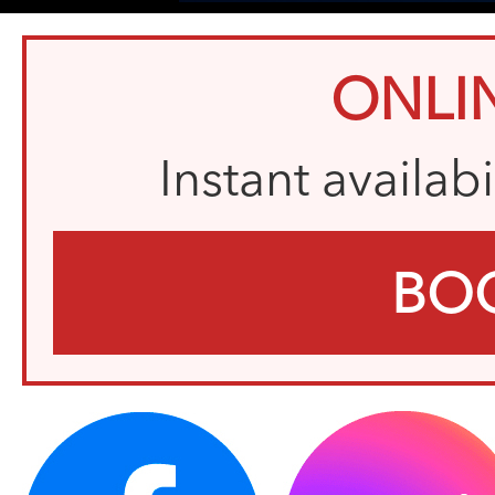
ONLI
Instant availab
BO