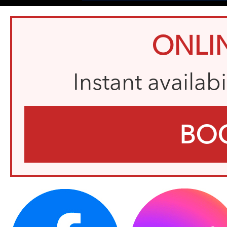
ONLI
Instant availab
BO