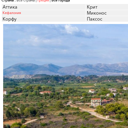
Страны :
Все страны
|
Греция
|
Все города
Аттика
Крит
Миконос
Кефалония
Корфу
Паксос