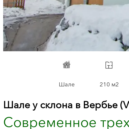
Шале
210 м2
Шале у склона в Вербье (V
Современное треху