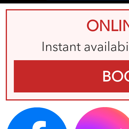
ONLI
Instant availab
BO