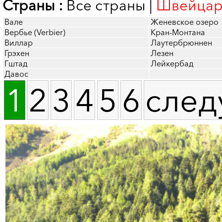
Страны :
Все страны
|
Швейцар
Вале
Женевское озеро
Вербье (Verbier)
Кран-Монтана
Виллар
Лаутербрюннен
Грэхен
Лезен
Гштад
Лейкербад
Давос
1
2
3
4
5
6
след