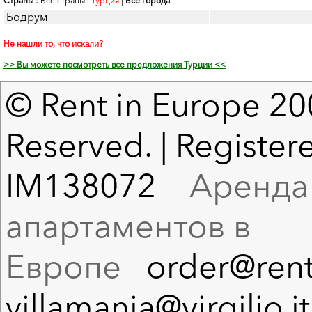
Страны :
Все страны
|
Турция
|
Все города
Бодрум
Не нашли то, что искали?
>> Вы можете посмотреть все предложения Турции <<
© Rent in Europe 200
Reserved. | Registere
IM138072
Аренда в
апартаментов в
Европе
order@rent
villamania@virgilio.it