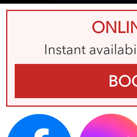
ONLI
Instant availab
BO