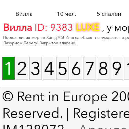
Вилла
10 чел.
5 спален
Вилла
ID: 9383
LUXE
, у мо
Первая линия моря в Кап-д’Ай! Иногда объект не нуждается в р
Лазурном Берегу! Закрытое владени...
1
2
3
4
5
6
7
8
9
© Rent in Europe 200
Reserved. | Registere