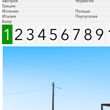
Австрия
Норвегия
Греция
Испания
Польша
Италия
Португалия
Кипр
1
2
3
4
5
6
7
8
9