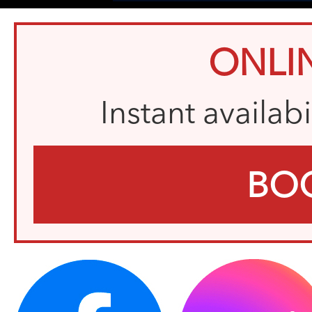
ONLI
Instant availab
BO