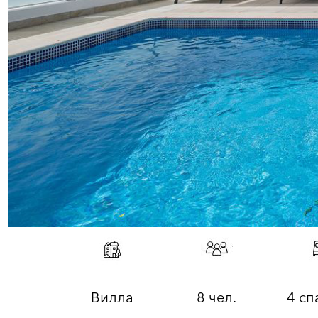
Вилла
8 чел.
4 сп