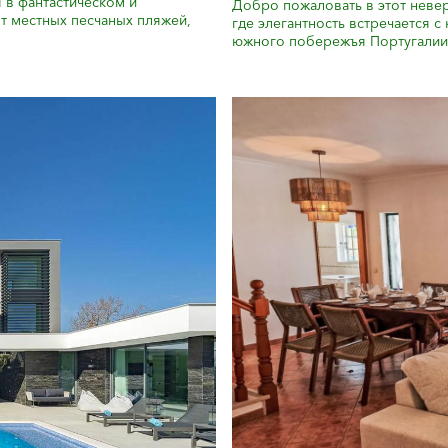
 в фантастическом и
Добро пожаловать в этот нев
от местных песчаных пляжей,
где элегантность встречается 
южного побережъя Португалии! 