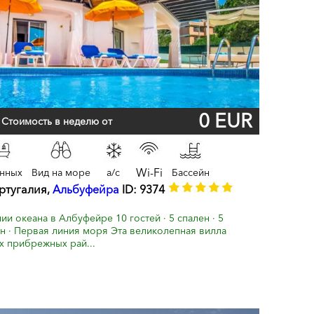
0 EUR
Стоимость в неделю от
Wi-Fi
анных
Вид на море
a/c
Бассейн
ортугалия,
Альбуфейра
ID: 9374
и океана в Албуфейре 10 гостей · 5 спален · 5
йн · Первая линия моря Эта великолепная вилла
х прибрежных рай...