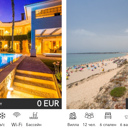
0 EUR
т
Wi-Fi
a/c
Бассейн
Вилла
12 чел.
6 спален
6 в