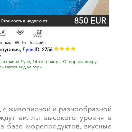
850 EUR
Стоимость в неделю от
Wi-Fi
анных
Бассейн
ортугалия,
Луле
ID: 2756
м
а окраине Луле, 14 км от моря. С террасы вокруг
рывается вид на горы
е, с живописной и разнообразной
ждут виллы высокого уровня в
на базе морепродуктов, вкусные