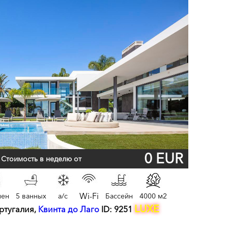
0 EUR
Стоимость в неделю от
Wi-Fi
лен
5 ванных
a/c
Бассейн
4000 м2
LUXE
ортугалия,
Квинта до Лаго
ID: 9251