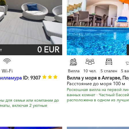
0 EUR
т
Wi-Fi
Вилла
10 чел.
5 спален
5 в
илламура
ID: 9307
Вилла у моря в Алгарве, П
Расстояние до моря 100 м
Роскошная вилла на первой лини
ванных комнат · Частный бассе
расположена в одном из лучши
ны для семьи или компании до
мнаты, включая 2 уютные