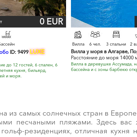
0 EUR
т
Бассейн
Вилла
6 чел.
3 спальни
2 в
LUXE
Вилла у моря в Алгарве, П
Лобо
ID: 9499
Расстояние до моря 14000 
Вилла в деревушке Ассумада, н
 до 12 гостей, 6 спален, 6
бассейна и с зоны барбекю отк
летняя кухня, бильярд,
ей и моря.
дна из самых солнечных стран в Европ
ыми песчаными пляжами. Здесь вас 
гольф-резиденциях, отличная кухня 