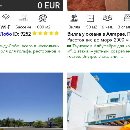
0 EUR
т
Wi-Fi
Бассейн
1000 м2
Вилла
150 м2
6 чел.
3 спа
 Лобо
ID: 9252
Вилла у океана в Алгарве, 
Расстояние до моря 2000 м
е-ду-Лобо, всего в нескольких
🏡 Таунхаус в Албуфейре для 
поля для гольфа, ресторанов и
м², 2 этажа) — уютный, соврем
гостей. Внутри: 3 спальни: ...