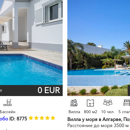
0 EUR
т
Бассейн
Вилла
800 м2
10 чел.
5 спа
Лобо
ID: 8775
Вилла у моря в Алгарве, П
Расстояние до моря 3500 м