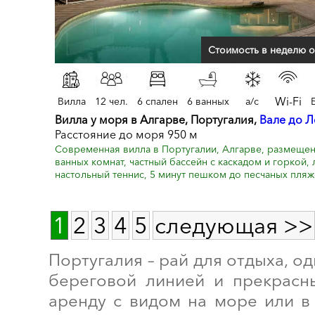
Стоимость в неделю о
Wi-Fi
Вилла
12 чел.
6 спален
6 ванных
a/c
Вилла у моря в Алгарве, Португалия,
Вале до 
Расстояние до моря 950 м
Современная вилла в Португалии, Алгарве, размещение
ванных комнат, частный бассейн с каскадом и горкой, 
настольный теннис, 5 минут пешком до песчаных пляж
1
2
3
4
5
следующая >>
Португалия – рай для отдыха, о
береговой линией и прекрасн
аренду с видом на море или в 