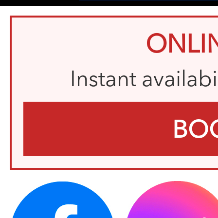
ONLI
Instant availab
BO