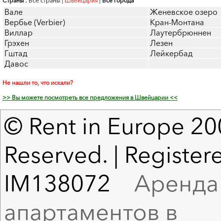
Страны :
Все страны
|
Швейцария
|
Все города
Вале
Женевское озеро
Вербье (Verbier)
Кран-Монтана
Виллар
Лаутербрюннен
Грэхен
Лезен
Гштад
Лейкербад
Давос
Не нашли то, что искали?
>> Вы можете посмотреть все предложения в Швейцарии <<
© Rent in Europe 200
Reserved. | Registere
IM138072
Аренда в
апартаментов в