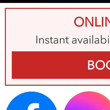
ONLI
Instant availab
BO