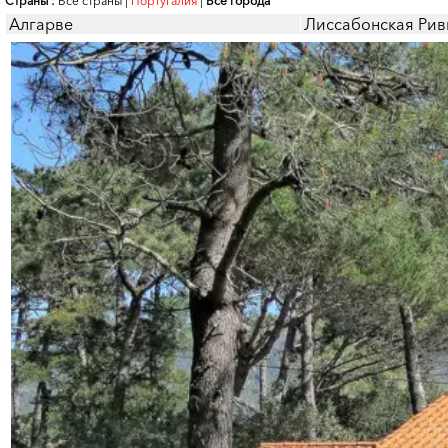
Страны :
Все страны
|
Португалия
|
Все города
Алгарве
Лиссабонская Рив