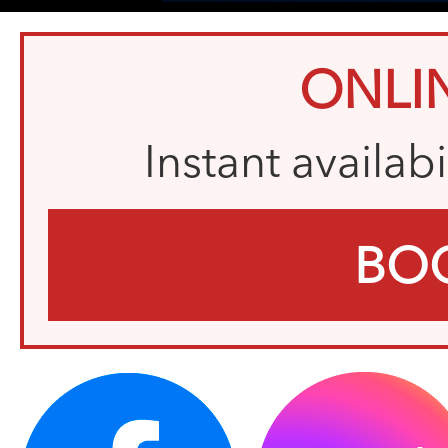
ONLI
Instant availab
BO