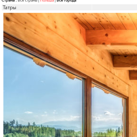
Страны :
Все страны
|
Польша
|
Все города
Татры