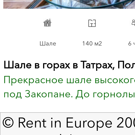
Шале
140 м2
6 
Шале в горах в Татрах, По
Прекрасное шале высоког
под Закопане. До горнолы
© Rent in Europe 200