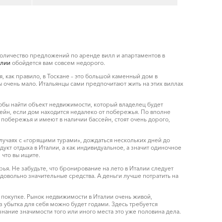
оличество предложений по аренде вилл и апартаментов в
лии
обойдется вам совсем недорого.
, как правило, в Тоскане – это большой каменный дом в
 очень мало. Итальянцы сами предпочитают жить на этих виллах
чтобы найти объект недвижимости, который владелец будет
сейн, если дом находится недалеко от побережья. По вполне
 побережья и имеют в наличии бассейн, стоят очень дорого,
 случаях с «горящими турами», дождаться нескольких дней до
укт отдыха в Италии, а как индивидуальное, а значит одиночное
 что вы ищите.
я. Не забудьте, что бронирование на лето в Италии следует
 довольно значительные средства. А деньги лучше потратить на
к покупке. Рынок недвижимости в Италии очень живой,
з убытка для себя можно будет годами. Здесь требуется
ание значимости того или иного места это уже половина дела.