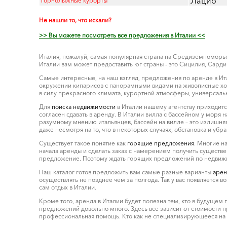
Лацио
Горнолыжные курорты
Не нашли то, что искали?
>> Вы можете посмотреть все предложения в Италии <<
Италия, пожалуй, самая популярная страна на Средиземноморь
Италии вам может предоставить юг страны - это Сицилия, Сард
Самые интересные, на наш взгляд, предложения по аренде в Итал
окружении кипарисов с панорамными видами на живописные холм
в силу прекрасного климата, курортной атмосферы, универсаль
Для
поиска недвижимости
в Италии нашему агентству приходится
согласен сдавать в аренду. В Италии вилла с бассейном у моря 
разумному мнению итальянцев, бассейн на вилле – это излишняя
даже несмотря на то, что в некоторых случаях, обстановка и убр
Существует такое понятие как
горящие предложения
. Многие н
начала аренды и сделать заказ с намерением получить существен
предложение. Поэтому ждать горящих предложений по недвижимо
Наш каталог готов предложить вам самые разные варианты
арен
осуществлять не позднее чем за полгода. Так у вас появляется 
сам отдых в Италии.
Кроме того, аренда в Италии будет полезна тем, кто в будущем
предложений довольно много. Здесь все зависит от стоимости п
профессиональная помощь. Кто как не специализирующееся на н