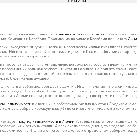
Римини
е по числу желающих здесь снять
недвижимость для отдыха
. Самое большое к
иния, Компания и Калабрия. Проживание на вилле в Калабрии или на юге
Сици
ии находятся в Лигурии и Тоскане. Классическая итальянская вилла находится
ы. Несмотря на высокий спрос вилл и домов в Италии в Лигурии для аренды
ного сочетания «море-горы».
 «просеивать» десятки агентств, лично встречаться с собственниками вилл, 
на первой линии большая редкость. В Италии на вилле не принято ставить бас
 роскошь – ведь есть же море! Те же дома и виллы что расположены у самого
анство будет желать лучшего.
аши клиенты, собираясь арендовать домик в Италии полагают, что стоит, как в
ную скидку. Это ошибка. Это не туры и виллы выступают не как массовый прод
сти в Италии не стоит, можно потерять драгоценное время и не найти того,
ды недвижимости
в Италии и на побережьях различных стран Средиземноморь
возможность выбрать хорошую виллу (а не снимать, что придется) и сэкономить
 планирует
покупку недвижимости в Италии
. А аренда виллы – это первый шаг 
редложения и региона Италии. А если вилла переоценена, то продавать ее бе
едвижимости в Италии агентство поможет вам с правильным выбором, ведь зн