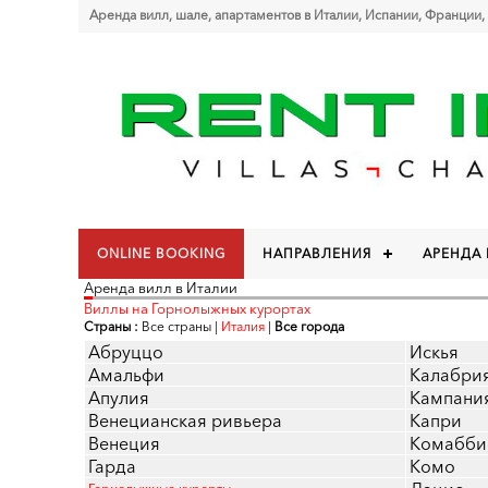
Аренда вилл, шале, апартаментов в Италии, Испании, Франции,
ONLINE BOOKING
НАПРАВЛЕНИЯ
АРЕНДА
Аренда вилл в Италии
Виллы на Горнолыжных курортах
Страны :
Все страны
|
Италия
|
Все города
Абруццо
Искья
Амальфи
Калабри
Апулия
Кампани
Венецианская ривьера
Капри
Венеция
Комабби
Гарда
Комо