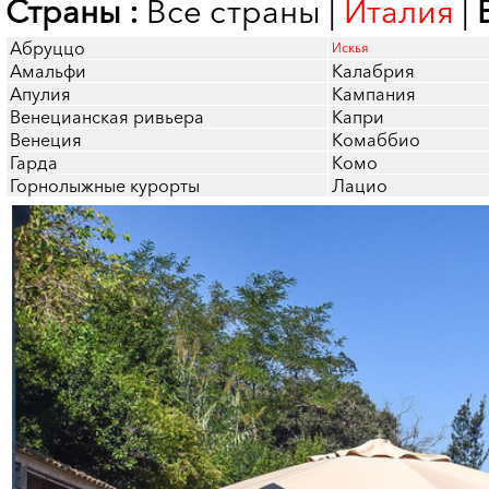
Страны :
Все страны
|
Италия
|
Абруццо
Искья
Амальфи
Калабрия
Апулия
Кампания
Венецианская ривьера
Капри
Венеция
Комаббио
Гарда
Комо
Горнолыжные курорты
Лацио