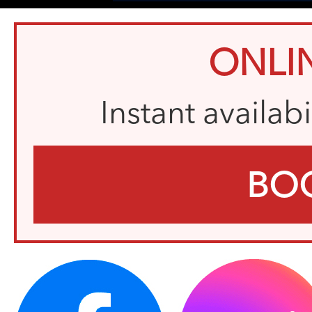
ONLI
Instant availab
BO