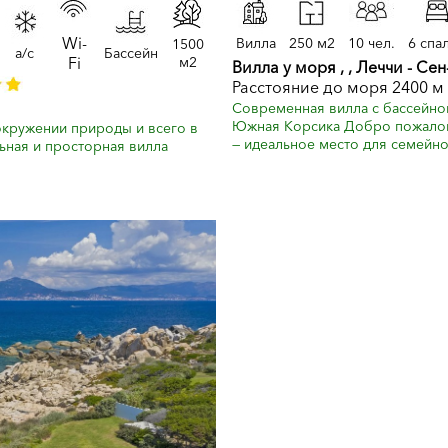
Wi-
Вилла
250 м2
10 чел.
6 спа
1500
a/c
Бассейн
Fi
м2
Вилла у моря , , Леччи - Се
Расстояние до моря 2400 м
Современная вилла с бассейно
Южная Корсика Добро пожалова
окружении природы и всего в
— идеальное место для семейног
льная и просторная вилла