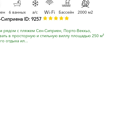
Wi-Fi
лен
6 ванных
a/c
Бассейн
2000 м2
н-Сиприена ID: 9257
м рядом с пляжем Сен-Сиприен, Порто-Веккьо,
ть в просторную и стильную виллу площадью 250 м²
о отдыха ил...