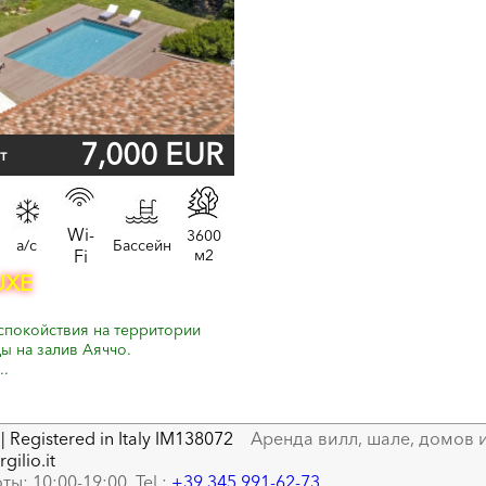
7,000 EUR
т
Wi-
3600
a/c
Бассейн
Fi
м2
UXE
спокойствия на территории
ы на залив Аяччо.
..
| Registered in Italy IM138072
Аренда вилл, шале, домов и
gilio.it
ты: 10:00-19:00, Tel.:
+39 345 991-62-73