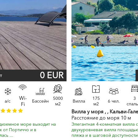
0 EUR
т
Wi-
5000
175
3
a/c
Бассейн
Вилла
6 чел.
Fi
м2
м2
спал
Вилла у моря , , Кальви-Гал
Расстояние до моря 10 м
диземное море выходит на
Элегантная 4-комнатная вилла с
х от Портиччо и в
двухуровневая вилла площадью 
сь ...
пляжа и в шаговой доступности 