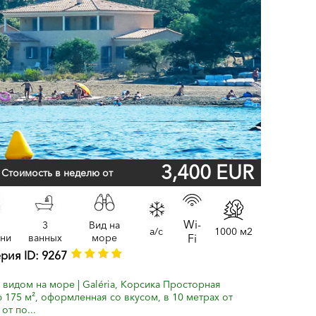
3,400 EUR
Стоимость в неделю от
Wi-
3
Вид на
a/c
1000 м2
ьни
ванных
море
Fi
ерия ID: 9267
 видом на море | Galéria, Корсика Просторная
175 м², оформленная со вкусом, в 10 метрах от
от по...