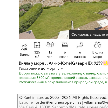
Стоимость в неделю о
325
12
6
6
Вид на
Вилла
м2
чел.
спален
ванных
море
L
Вилла у моря , , Аяччо-Коти-Кьявари ID: 9259
Расстояние до моря 5 м
Добро пожаловать на эту великолепную виллу, оазис 
площадью 3600 м², предлагающий захватывающие вид
Расположенная в сохранившейся природной среде, в.
© Rent in Europe 2005 - 2026. All Rights Reserved. 
Европе
order@rentineurope.villas
|
villamania@vir
Via Carli,4, 18038, Sanremo (IM), Italy, время рабо