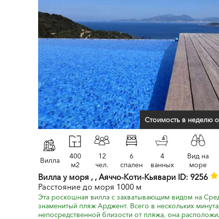
Стоимость в неделю о
400
12
6
4
Вид на
Вилла
м2
чел.
спален
ванных
море
Вилла у моря , , Аяччо-Коти-Кьявари ID: 9256
Расстояние до моря 1000 м
Эта роскошная вилла с захватывающим видом на Сре
знаменитый пляж Арджент. Всего в нескольких минута
непосредственной близости от пляжа, она расположила