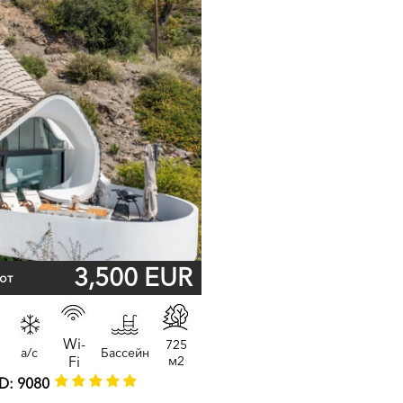
3,500 EUR
от
Wi-
725
a/c
Бассейн
Fi
м2
D: 9080