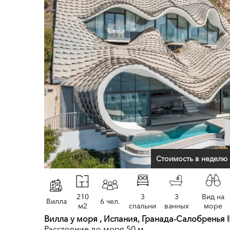
Стоимость в неделю 
210
3
3
Вид на
Вилла
6 чел.
м2
спальни
ванных
море
Вилла у моря , Испания, Гранада-Салобренья I
Расстояние до моря 50 м