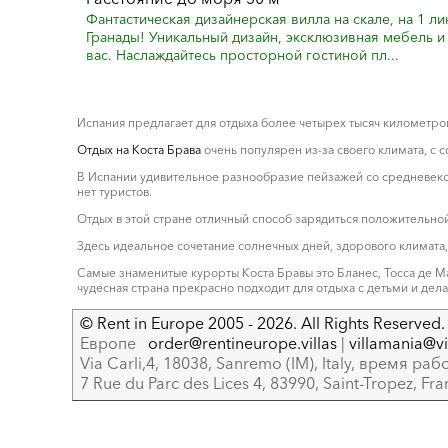
Фантастическая дизайнерская вилла на скале, на 1 л
Гранады! Уникальный дизайн, эксклюзивная мебель 
вас. Наслаждайтесь просторной гостиной пл...
Испания предлагает для отдыха более четырех тысяч километров
Отдых на Коста Брава
очень популярен из-за своего климата, с 
В Испании удивительное разнообразие пейзажей со средневеко
нет туристов.
Отдых в этой стране отличный способ зарядиться положительной
Здесь идеальное сочетание солнечных дней, здорового климата
Самые знаменитые курорты Коста Бравы это Бланес, Тосса де М
чудесная страна прекрасно подходит для отдыха с детьми и де
© Rent in Europe 2005 - 2026. All Rights Reserved. 
Европе
order@rentineurope.villas
|
villamania@vir
Via Carli,4, 18038, Sanremo (IM), Italy, время рабо
7 Rue du Parc des Lices 4, 83990, Saint-Tropez, Fr