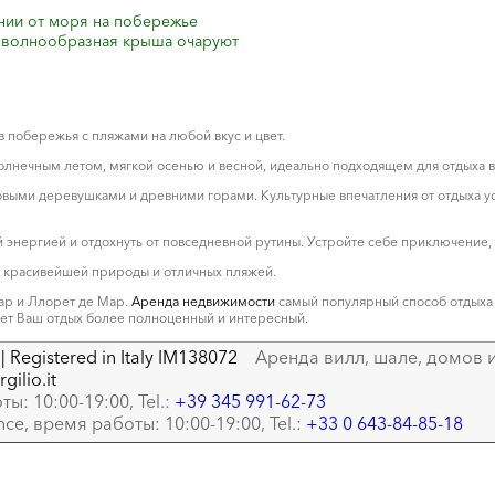
инии от моря на побережье
и волнообразная крыша очаруют
 побережья с пляжами на любой вкус и цвет.
солнечным летом, мягкой осенью и весной, идеально подходящем для отдыха 
выми деревушками и древними горами. Культурные впечатления от отдыха ус
 энергией и отдохнуть от повседневной рутины. Устройте себе приключение,
, красивейшей природы и отличных пляжей.
ар и Ллорет де Мар.
Аренда недвижимости
самый популярный способ отдыха
лает Ваш отдых более полноценный и интересный.
| Registered in Italy IM138072
Аренда вилл, шале, домов и
gilio.it
ты: 10:00-19:00, Tel.:
+39 345 991-62-73
ance, время работы: 10:00-19:00, Tel.:
+33 0 643-84-85-18