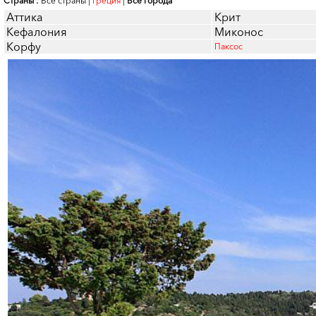
Страны :
Все страны
|
Греция
|
Все города
Аттика
Крит
Кефалония
Миконос
Корфу
Паксос