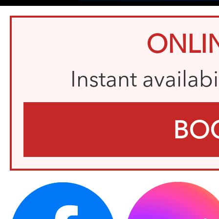
ONLI
Instant availab
BO