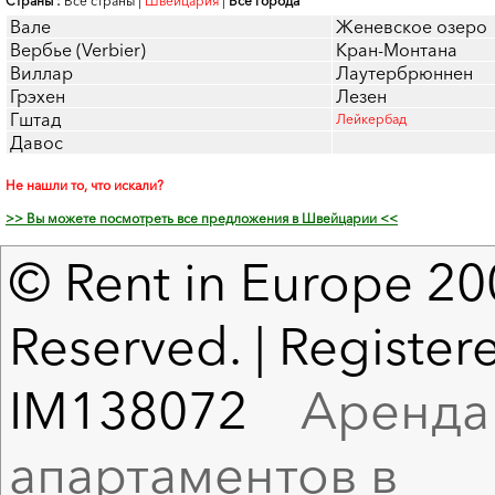
Страны :
Все страны
|
Швейцария
|
Все города
Вале
Женевское озеро
Вербье (Verbier)
Кран-Монтана
Виллар
Лаутербрюннен
Грэхен
Лезен
Гштад
Лейкербад
Давос
Не нашли то, что искали?
>> Вы можете посмотреть все предложения в Швейцарии <<
© Rent in Europe 200
Reserved. | Registere
IM138072
Аренда в
апартаментов в