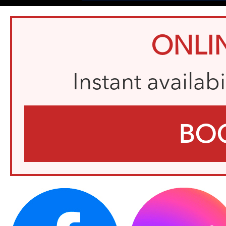
ONLI
Instant availab
BO