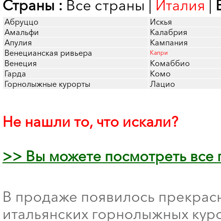
Страны :
Все страны
|
Италия
|
Абруццо
Искья
Амальфи
Калабрия
Апулия
Кампания
Венецианская ривьера
Капри
Венеция
Комаббио
Гарда
Комо
Горнолыжные курорты
Лацио
Не нашли то, что искали?
>> Вы можете посмотреть все
В продаже появилось прекрас
итальянских горнолыжных куро