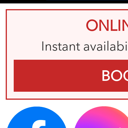
ONLI
Instant availab
BO