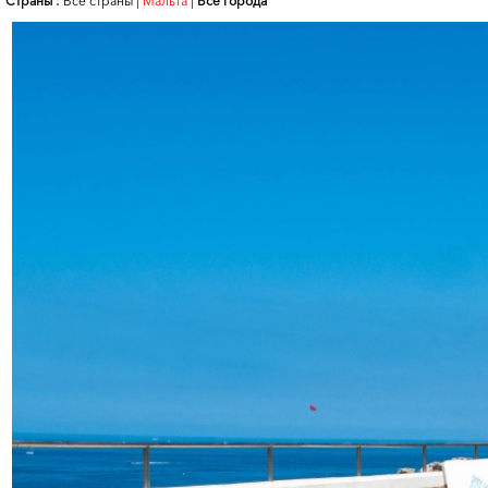
Страны :
Все страны
|
Мальта
|
Все города