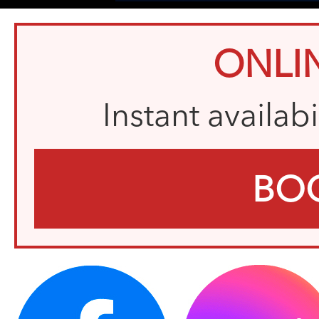
ONLI
Instant availab
BO