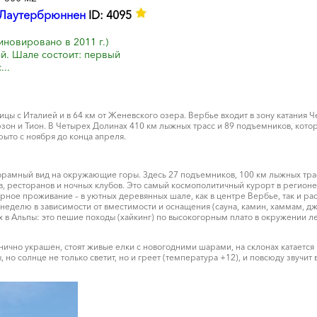
Лаутербрюннен
ID: 4095
новировано в 2011 г.)
й. Шале состоит: первый
...
ицы с Италией и в 64 км от Женевского озера. Вербье входит в зону катани
юзон и Тион. В Четырех Долинах 410 км лыжных трасс и 89 подъемников, кот
ыто с ноября до конца апреля.
орамный вид на окружающие горы. Здесь 27 подъемников, 100 км лыжных трас
, ресторанов и ночных клубов. Это самый космополитичный курорт в регионе 
ярное проживание – в уютных деревянных шале, как в центре Вербье, так и р
неделю в зависимости от вместимости и оснащения (сауна, камин, хаммам, джа
 в Альпы: это пешие походы (хайкинг) по высокогорным плато в окружении л
ично украшен, стоят живые елки с новогодними шарами, на склонах катается 
но солнце не только светит, но и греет (температура +12), и повсюду звучи