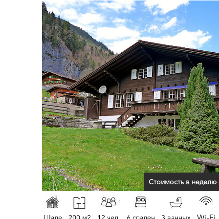
Стоимость в неделю 
Wi-Fi
Шале
200 м2
12 чел.
6 спален
3 ванных