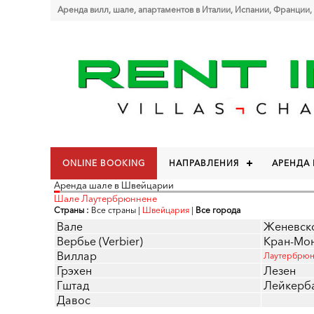
Аренда вилл, шале, апартаментов в Италии, Испании, Франции,
ONLINE BOOKING
НАПРАВЛЕНИЯ
АРЕНДА
Аренда шале в Швейцарии
Шале Лаутербрюнненe
Страны :
Все страны
|
Швейцария
|
Все города
Вале
Женевск
Вербье (Verbier)
Кран-Мо
Виллар
Лаутербрю
Грэхен
Лезен
Гштад
Лейкерб
Давос