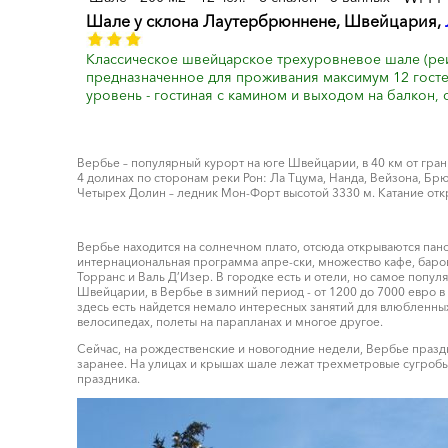
Шале у склона Лаутербрюнненe, Швейцария,
Классическое швейцарское трехуровневое шале (реи
предназначенное для проживания максимум 12 госте
уровень - гостиная с камином и выходом на балкон, с
Вербье – популярный курорт на юге Швейцарии, в 40 км от гран
4 долинах по сторонам реки Рон: Ла Тцума, Нанда, Вейзона, Бр
Четырех Долин – ледник Мон-Форт высотой 3330 м. Катание откр
Вербье находится на солнечном плато, отсюда открываются пан
интернациональная программа апре-ски, множество кафе, баров
Торранс и Валь Д’Изер. В городке есть и отели, но самое попул
Швейцарии, в Вербье в зимний период - от 1200 до 7000 евро в 
здесь есть найдется немало интересных занятий для влюбленных
велосипедах, полеты на парапланах и многое другое.
Сейчас, на рождественские и новогодние недели, Вербье праздн
заранее. На улицах и крышах шале лежат трехметровые сугробы, 
праздника.