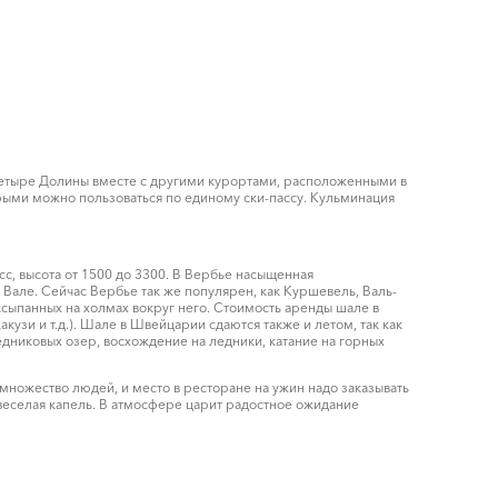
я Четыре Долины вместе с другими курортами, расположенными в
орыми можно пользоваться по единому ски-пассу. Кульминация
с, высота от 1500 до 3300. В Вербье насыщенная
Вале. Сейчас Вербье так же популярен, как Куршевель, Валь-
ассыпанных на холмах вокруг него. Стоимость аренды шале в
кузи и т.д.). Шале в Швейцарии сдаются также и летом, так как
едниковых озер, восхождение на ледники, катание на горных
множество людей, и место в ресторане на ужин надо заказывать
т веселая капель. В атмосфере царит радостное ожидание