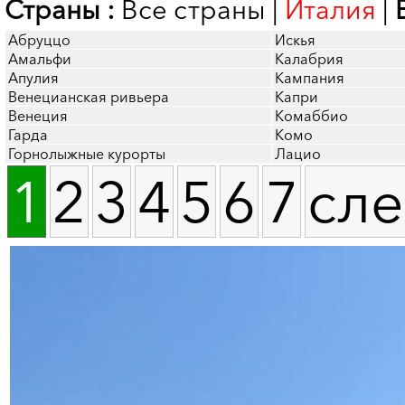
Страны :
Все страны
|
Италия
|
Абруццо
Искья
Амальфи
Калабрия
Апулия
Кампания
Венецианская ривьера
Капри
Венеция
Комаббио
Гарда
Комо
Горнолыжные курорты
Лацио
1
2
3
4
5
6
7
сл