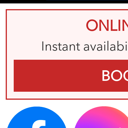
ONLI
Instant availab
BO