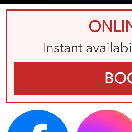
ONLI
Instant availab
BO