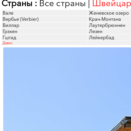
Страны :
Все страны
|
Швейцар
Вале
Женевское озеро
Вербье (Verbier)
Кран-Монтана
Виллар
Лаутербрюннен
Грэхен
Лезен
Гштад
Лейкербад
Давос