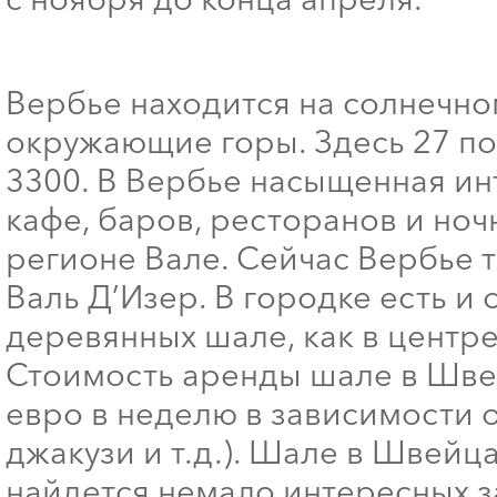
Вербье находится на солнечно
окружающие горы. Здесь 27 по
3300. В Вербье насыщенная и
кафе, баров, ресторанов и но
регионе Вале. Сейчас Вербье т
Валь Д’Изер. В городке есть и
деревянных шале, как в центре
Стоимость аренды шале в Швей
евро в неделю в зависимости о
джакузи и т.д.). Шале в Швейца
найдется немало интересных з