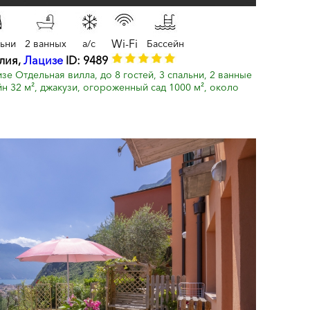
Wi-Fi
льни
2 ванных
a/c
Бассейн
алия,
Лацизе
ID: 9489
изе Отдельная вилла, до 8 гостей, 3 спальни, 2 ванные
йн 32 м², джакузи, огороженный сад 1000 м², около