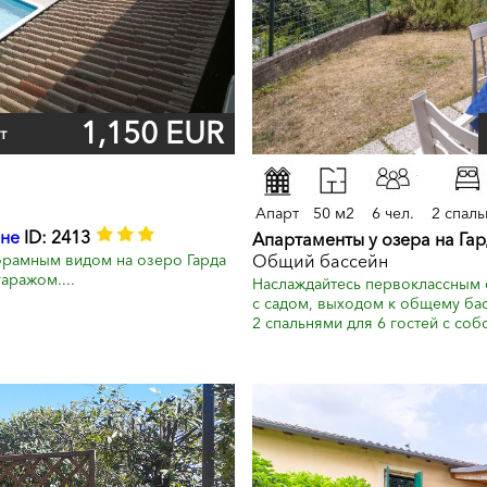
1,150 EUR
т
Апарт
50 м2
6 чел.
2 спаль
не
ID: 2413
Апартаменты у озера на Гар
рамным видом на озеро Гарда
Общий бассейн
аражом....
Наслаждайтесь первоклассным о
с садом, выходом к общему ба
2 спальнями для 6 гостей с собс