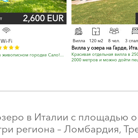
2,600 EUR
т
Wi-Fi
Вилла
120 м2
8 чел.
3 спа
Вилла у озера на Гарде, Ит
Красивая отдельная вилла в 250
в живописном городке Сало!...
2000 метров и можно дойти пеш
озеро в Италии с площадью о
ри региона – Ломбардия, Тр