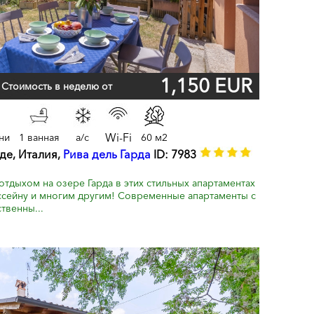
1,150 EUR
Стоимость в неделю от
Wi-Fi
ни
1 ванная
a/c
60 м2
де, Италия,
Рива дель Гарда
ID: 7983
тдыхом на озере Гарда в этих стильных апартаментах
ссейну и многим другим! Современные апартаменты с
твенны...