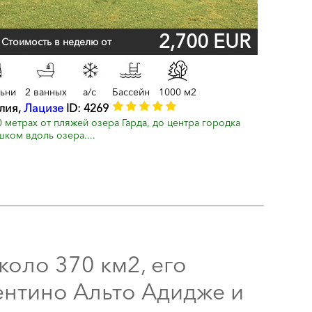
2,700 EUR
Стоимость в неделю от
льни
2 ванных
a/c
Бассейн
1000 м2
алия,
Лацизе
ID: 4269
 метрах от пляжей озера Гарда, до центра городка
ком вдоль озера....
коло 370 км2, его
ентино Альто Адидже и