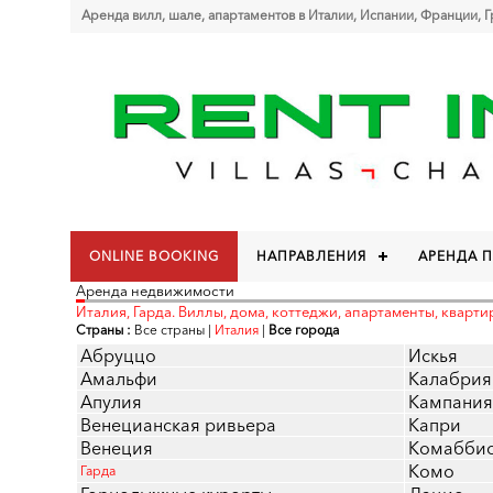
Аренда вилл, шале, апартаментов в Италии, Испании, Франции, 
ONLINE BOOKING
НАПРАВЛЕНИЯ
АРЕНДА 
Аренда недвижимости
Италия, Гарда. Виллы, дома, коттеджи, апартаменты, кварти
Страны :
Все страны
|
Италия
|
Все города
Абруццо
Искья
Амальфи
Калабрия
Апулия
Кампания
Венецианская ривьера
Капри
Венеция
Комабби
Комо
Гарда