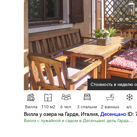
Стоимость в неделю о
Вилла
110 м2
6 чел.
3 спальни
2 ванных
a/c
Вилла у озера на Гарде, Италия,
Десенцано
ID: 
Вилла с лужайной и садом в Десенцано дель Гарда....