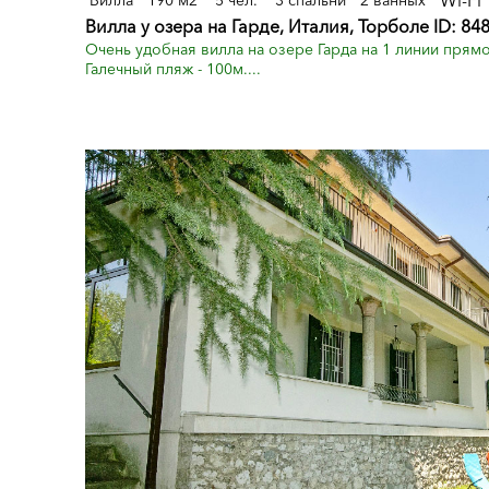
Wi-Fi
Вилла
190 м2
5 чел.
3 спальни
2 ванных
Вилла у озера на Гарде, Италия, Торболе ID: 84
Очень удобная вилла на озере Гарда на 1 линии прям
Галечный пляж - 100м....