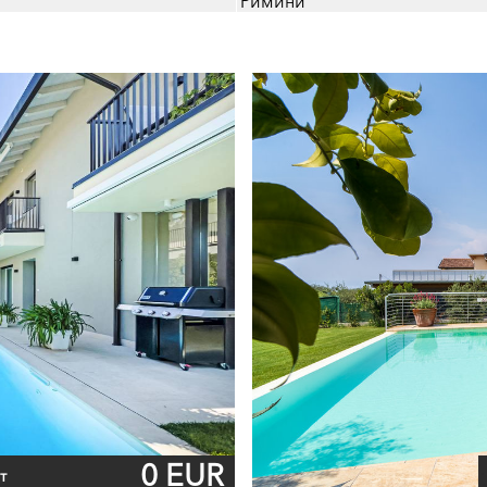
Римини
0 EUR
т