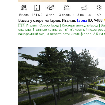
Вилла
161 м2
6 чел.
3 спальни
3 ванных
a/c
Вилла у озера на Гарде, Италия,
Гарда
ID: 9488
🇮🇹 Италия | Озеро Гарда | Костермано-суль-Гарда | Ви
спальни, 3 ванные комнаты, 161 м², частный подогрева
панорамный вид на окрестности и гольф-поле, 2,5 км 