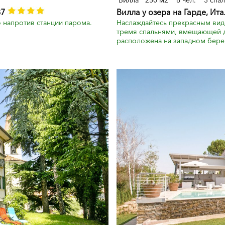
Вилла
250 м2
6 чел.
3 спа
87
Вилла у озера на Гарде, Ит
о напротив станции парома.
Наслаждайтесь прекрасным видо
тремя спальнями, вмещающей д
расположена на западном берегу