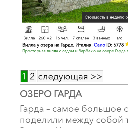
Стоимость в неделю о
Вилла
260 м2
16 чел.
7 спален
3 ванных
a/c
Вилла у озера на Гарде, Италия,
Сало
ID: 6778
Просторная вилла с садом и барбекю на озере Гарда 
1
2
следующая >>
ОЗЕРО ГАРДА
Гарда – самое большое 
поделили между собой т