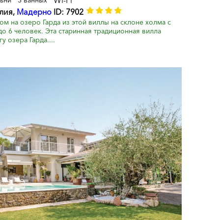
Wi-Fi
льни
3 ванных
алия,
Мадерно
ID: 7902
м на озеро Гарда из этой виллы на склоне холма с
о 6 человек. Эта старинная традиционная вилла
 озера Гарда....