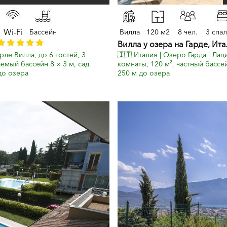
Wi-Fi
Бассейн
Вилла
120 м2
8 чел.
3 спа
Вилла у озера на Гарде, Ит
рле Вилла, до 6 гостей, 3
🇮🇹 Италия | Озеро Гарда | Лац
емый бассейн 8 × 3 м, сад,
комнаты, 120 м², частный бассе
до озера
250 м до озера