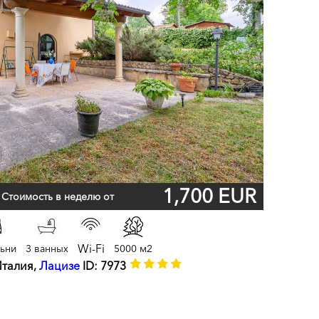
1,700 EUR
Стоимость в неделю от
Wi-Fi
льни
3 ванных
5000 м2
Италия,
Лацизе
ID: 7973