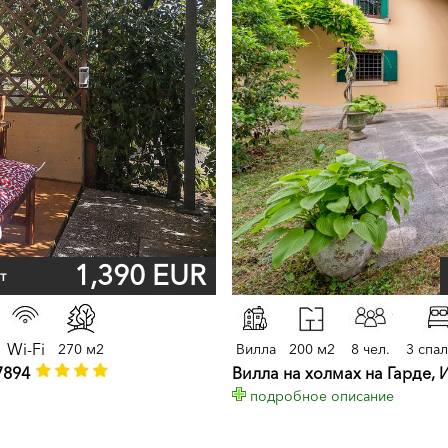
1,390 EUR
т
Wi-Fi
270 м2
Вилла
200 м2
8 чел.
3 спа
7894
Вилла на холмах на Гарде, 
подробное описание