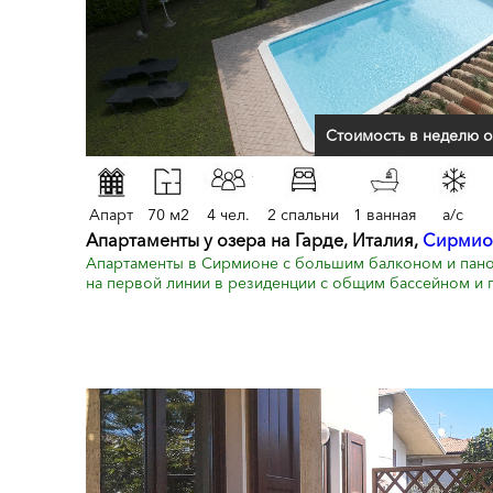
Стоимость в неделю о
Апарт
70 м2
4 чел.
2 спальни
1 ванная
a/c
Апартаменты у озера на Гарде, Италия,
Сирмио
Апартаменты в Сирмионе с большим балконом и пано
на первой линии в резиденции с общим бассейном и г