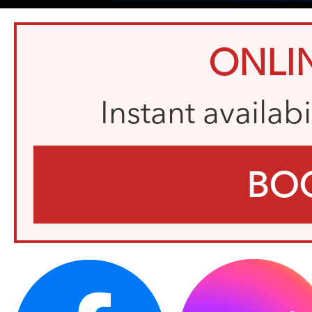
ONLI
Instant availab
BO