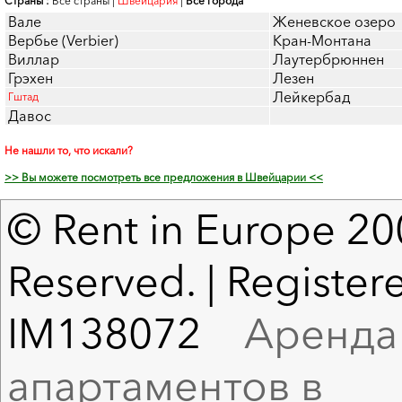
Страны :
Все страны
|
Швейцария
|
Все города
Вале
Женевское озеро
Вербье (Verbier)
Кран-Монтана
Виллар
Лаутербрюннен
Грэхен
Лезен
Лейкербад
Гштад
Давос
Не нашли то, что искали?
>> Вы можете посмотреть все предложения в Швейцарии <<
© Rent in Europe 200
Reserved. | Registere
IM138072
Аренда в
апартаментов в