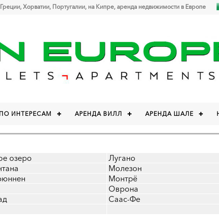
 Греции, Хорватии, Португалии, на Кипре, аренда недвижимости в Европе
 ПО ИНТЕРЕСАМ
АРЕНДА ВИЛЛ
АРЕНДА ШАЛЕ
ое озеро
Лугано
нтана
Молезон
рюннен
Монтрё
Оврона
ад
Саас-Фе