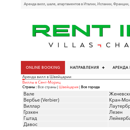
Аренда вилл, шале, апартаментов в Италии, Испании, Франции,
ONLINE BOOKING
НАПРАВЛЕНИЯ
АРЕНДА
Аренда вилл в Швейцарии
Виллы в Сент-Мориц
Страны :
Все страны
|
Швейцария
|
Все города
Вале
Женевск
Вербье (Verbier)
Кран-Мо
Виллар
Лаутерб
Грэхен
Лезен
Гштад
Лейкерб
Давос